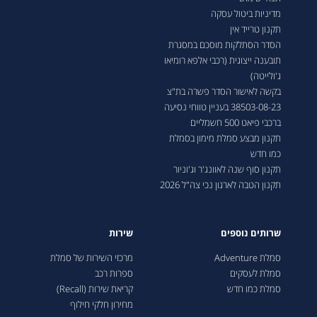
מדיניות ביטול עסקה
תקנון טרייד אין
הסדר הסתלקות מוסכם במסגרת
תובענה ייצוגית (רכבי אלפא רומיאו
ג'ולייטה)
בקשה לאישור הסדר פשרה בת"צ
38503-08-23 בעניין טווחי נסיעה
ברכבי פיאט 500 חשמליים
תקנון מבצע סמלת מימון בסמלת
כמו חדש
תקנון סוף שנה לאוונג'ר וג'וניור
תקנון הטבה לארגון נכי צה"ל 2026
שרותים נוספים
שירות
סמלת Adventure
מרכזי השירות של סמלת
סמלת לעסקים
ספרות רכב
סמלת כמו חדש
קריאת שירות (Recall)
מחירון חלקי חילוף