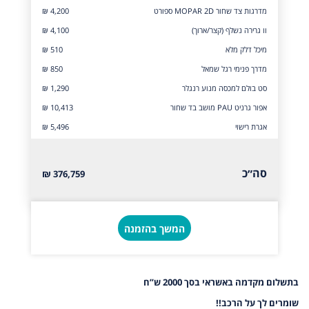
מדרגות צד שחור MOPAR 2D ספורט
₪ 4,200
וו גרירה נשלף (קצר/ארוך)
₪ 4,100
מיכל דלק מלא
₪ 510
מדרך פנימי רגל שמאל
₪ 850
סט בולם למכסה מנוע רנגלר
₪ 1,290
אפור גרניט PAU מושב בד שחור
₪ 10,413
אגרת רישוי
₪ 5,496
סה״כ
376,759 ₪
המשך בהזמנה
בתשלום מקדמה באשראי בסך 2000 ש”ח
שומרים לך על הרכב!!