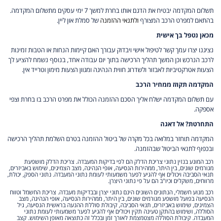
תשלום המקדמה יבטיח את הדגם אותו בחרת למשך 7 ימי עסקים מתשלום המקדמה.
בהתאם למפרט הרכב המצורף
ולתנאי ההזמנה
של סמלת און ליין.
מכאן נטפל בך אישית
נציגנו יצרו עמך קשר לטיפול אישי ויבדוק עבורך האם קיימות הנחות או הטבות זמינות
לרכב הנרכש וכן המשך תהליך הרכישה בתוך יום עבודה אחד, בנוסף נשמח להציע לך
הצעות אטרקטיביות לאבזור ולשדרוג חווית הנהיגה ומגוון הצעות מימון וטרייד אין.
המקדמה תקוזז ממחיר הרכב
עם תשלום המקדמה ישלח אליך הסכם ההזמנה הכולל את מפרט הרכב בו בחרת וצפי
אספקה.
התחרטת? אל דאגה
המקדמה תוחזר במלואה בכל מקרה של ביטול ההזמנה בטרם השלמת תהליך הרכישה
ובכפוף לתנאי הביטול שבהזמנה.
רכב המונע בנזין נתוני צריכת הדלק הם לפי בדיקות המעבדה. צריכת הדלק מושפעת
מגורמים שונים, בין היתר, ממהירות הנסיעה, אופי הנהיגה, מצב הצמיגים, שימוש באביזרים,
תנאי הסביבה ויכולים אף להגיע לפער משמעותי לעומת נתוני המעבדה. נתוני הספק, יכולת,
מרווחים, משקלים וכיו"ב הם על פי נתוני היצרן.
רכב מנוע חשמלי, הנתונים השונים הינם נתוני יצרן ובבדיקות מעבדה. צריכת החשמל וטווח
הנסיעה בפועל מושפע מגורמים שונים, בין היתר, ממהירות הנסיעה, אופי הנהיגה, מצב
הצמיגים, שימוש באביזרים, תנאי הסביבה, קיבולת סוללת ההנעה בראשית הנסיעה, גיל
הסוללה, ושימוש בהתקן טעינה תקין ויכולים אף להגיע לפער משמעותי לעומת נתוני
המעבדה. קיבולת הסוללה מצטמצמת לאורך זמן ובכלל זה כתוצאה מאופן השימוש. קצב