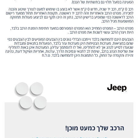
הטעינה בפועל תלוי גם בתשתיות של הנכס.
רכב 0 ק"מ, רכב יד שניה, חדש 0 ק"מ אשר לא בוצע בו שימוש למעט לצורך שינוע והכנה
למכירה. מפרט הרכב והאחריות זהה לרכב יד ראשונה. תקופת האחריות תחול ממועד רישום
הרכב לראשונה כפי שמופיע ברישיון הרכב, נתון זה הינו תקף גם לביצוע פעולות תחזוקה
המושפעות מגיל הרכב.
מפרט הרכב – המפרט המחייב הוא המפרט המפורסם במועד חתימת הזמנת הרכב בלבד,
היות ויצרן הרכב עשוי לשנות את מפרט הרכב .
הצבעים הינם להמחשה בלבד וייתכנו הבדלי גוונים בין הצבעים המופיעים לבין הצבעים כפי
שהם במציאות. מערכות הבטיחות הינן מערכות עזר בלבד, הפועלות בתנאים ומגבלות
שנועדו לסייע לנהג אך לא להחליפו, ואל לו להסתמך עליהן. המערכות אינן באות להחליף
את שליטת הנהג ברכב, שימת לב לתנאי ונסיבות הדרך, ערנות, אחריות ושיקול דעת, נהיגה
זהירה והקפדה על החוק. כל התמונות הינן להמחשה בלבד. ט.ל.ח
הרכב שלך כמעט מוכן!