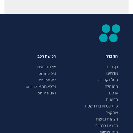
החברה
רכישת רכב
דף הבית
אולמות תצוגה
אודותינו
ג’יפ online
סמלת קריירה
ליפ online
ההנהלה
אלפא רומיאו online
ערכים
ראם online
חדשנות
פודקסט תרבות השטח
צור קשר
הצהרת נגישות
מדיניות פרטיות
תנאי שימוש