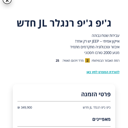
ג'יפ ג'יפ רנגלר JL חדש
עבירות שטח גבוהה
אייקון אמיתי – JEEP יש רק אחד!
איבזור וטכנולוגיה מתקדמים מתמיד
מנוע 2000 טורבו חסכוני
רמת האבזור הבטיחותי:
2
מדד זיהום האוויר:
25
להורדת המפרט לחץ כאן
פרטי הזמנה
ג'יפ ג'יפ רנגלר JL חדש
349,900 ₪
מאפיינים