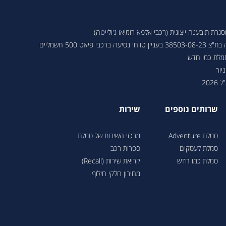
ת תובענה ייצוגית (רכבי אלפא רומיאו ג'ולייטה)
 פיאט 500 חשמליים
סמלת כמו חדש
יור
202
שרותים נוספים
שירות
סמלת Adventure
מרכזי השירות של סמלת
סמלת לעסקים
ספרות רכב
סמלת כמו חדש
קריאת שירות (Recall)
מחירון חלקי חילוף