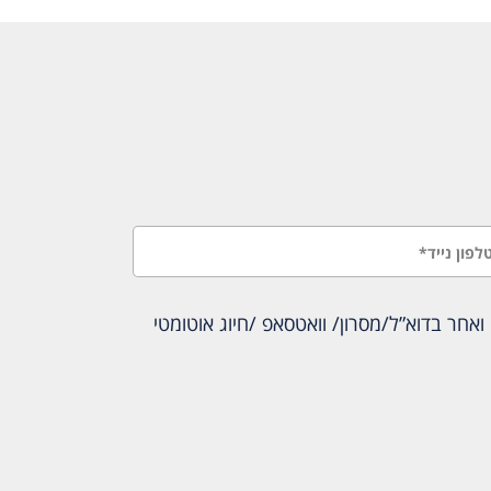
אחר בדוא”ל/מסרון/ וואטסאפ /חיוג אוטומטי