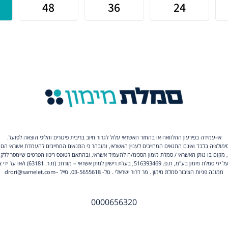
אי-עמידה בפירעון ההלוואה או בהחזר האשראי עלול לגרור חיוב בריבית פיגורים והליכי הוצאה לפועל.
סימולציה בלבד ואינם התנאים המחייבים לעניין האשראי, ומובהר כי התנאים המחייבים להעמדת אשראי הם
, מקום בו נותן האשראי / סמלת מימון הסכימ/ה להעמיד אשראי, ובהתאם לטופס ריכוז הפרטים שיימסר ללק
 516393469, בעלת רישיון למתן אשראי – מורחב (מ.ר. 63181) ו/או על ידי צדדים שלישיים.
ממונה פניות הציבור סמלת מימון . מר דרור ישראלי . טל- 03-5655618. מייל –drori@samelet.com
0000656320