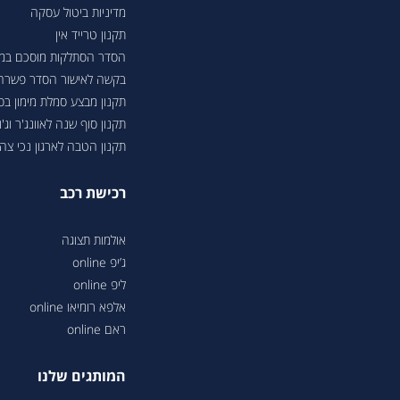
מדיניות ביטול עסקה
תקנון טרייד אין
הסדר הסתלקות מוסכם במסגר
בקשה לאישור הסדר פשרה בת"צ 38503-08-23 בעניין טווחי נסיעה ברכבי
תקנון מבצע סמלת מימון ב
תקנון סוף שנה לאוונג'ר וג'ונ
תקנון הטבה לארגון נכי צה"ל 6
רכישת רכב
אולמות תצוגה
ג’יפ online
ליפ online
אלפא רומיאו online
ראם online
המותגים שלנו