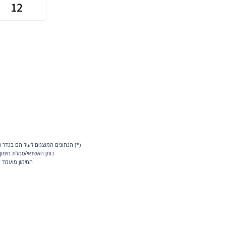
(*) הנתונים המוצגים לעיל הם בגדר 
נותן האשראי/סמלת מימון
המימון מועמד על ידי סמלת מימון בע"מ, ח.פ.