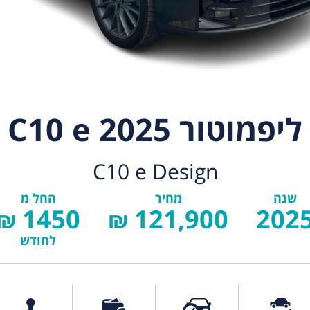
ליפמוטור C10 e 2025
C10 e Design
שנה
מחיר
החל מ
1450
121,900
202
₪
₪
לחודש