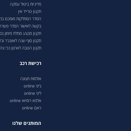
מדיניות ביטול עסקה
תקנון טרייד אין
הסדר הסתלקות מוסכם במסגר
בקשה לאישור הסדר פשרה בת"צ 38503-08-23 בעניין טווחי נסיעה ברכבי
תקנון מבצע סמלת מימון ב
תקנון סוף שנה לאוונג'ר וג'ונ
תקנון הטבה לארגון נכי צה"ל 6
רכישת רכב
אולמות תצוגה
ג’יפ online
ליפ online
אלפא רומיאו online
ראם online
המותגים שלנו