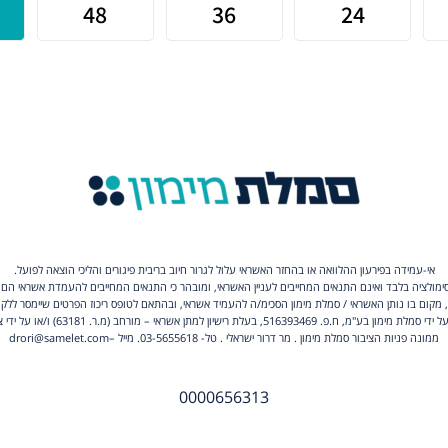
אי-עמידה בפירעון ההלוואה או בהחזר האשראי עלול לגרור חיוב בריבית פיגורים והליכי הוצאה לפועל.
סימולציה בלבד ואינם התנאים המחייבים לעניין האשראי, ומובהר כי התנאים המחייבים להעמדת אשראי הם
, מקום בו נותן האשראי / סמלת מימון הסכימ/ה להעמיד אשראי, ובהתאם לטופס ריכוז הפרטים שיימסר ללק
 516393469, בעלת רישיון למתן אשראי – מורחב (מ.ר. 63181) ו/או על ידי צדדים שלישיים.
ממונה פניות הציבור סמלת מימון . מר דרור ישראלי . טל- 03-5655618. מייל –drori@samelet.com
0000656313