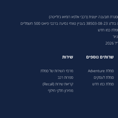
ת תובענה ייצוגית (רכבי אלפא רומיאו ג'ולייטה)
 פיאט 500 חשמליים
סמלת כמו חדש
יור
202
שרותים נוספים
שירות
סמלת Adventure
מרכזי השירות של סמלת
סמלת לעסקים
ספרות רכב
סמלת כמו חדש
קריאת שירות (Recall)
מחירון חלקי חילוף