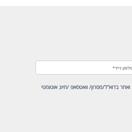
אחר בדוא”ל/מסרון/ וואטסאפ /חיוג אוטומטי