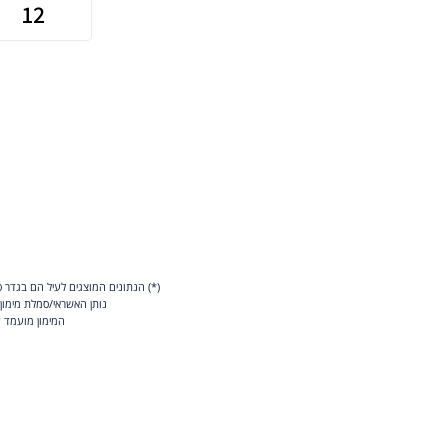
(*) הנתונים המוצגים לעיל הם בגדר 
נותן האשראי/סמלת מימון
המימון מועמד על ידי סמלת מימון בע"מ, ח.פ.