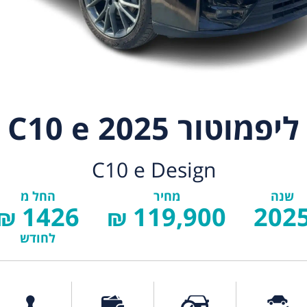
ליפמוטור C10 e 2025
C10 e Design
שנה
מחיר
החל מ
1426
119,900
202
₪
₪
לחודש