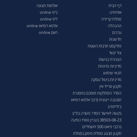
דף הבית
אולמות תצוגה
אודותינו
ג’יפ online
סמלת קריירה
ליפ online
ההנהלה
אלפא רומיאו online
ערכים
ראם online
חדשנות
פודקסט תרבות השטח
צור קשר
הצהרת נגישות
מדיניות פרטיות
תנאי שימוש
מדיניות ביטול עסקה
תקנון טרייד אין
הסדר הסתלקות מוסכם במסגרת
תובענה ייצוגית (רכבי אלפא רומיאו
ג'ולייטה)
בקשה לאישור הסדר פשרה בת"צ
38503-08-23 בעניין טווחי נסיעה
ברכבי פיאט 500 חשמליים
תקנון מבצע סמלת מימון בסמלת