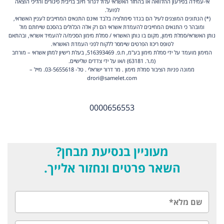
אי-עמידה בפירעון ההלוואה או בהחזר האשראי עלול לגרור חיוב בריבית פיגורים והליכי הוצאה
לפועל.
(*) הנתונים המוצגים לעיל הם בגדר סימולציה בלבד ואינם התנאים המחייבים לעניין האשראי,
ומובהר כי התנאים המחייבים להעמדת אשראי הם רק אלה הכלולים בהסכם שייחתם מול
נותן האשראי/סמלת מימון, מקום בו נותן האשראי / סמלת מימון הסכימ/ה להעמיד אשראי, ובהתאם
לטופס ריכוז הפרטים שיימסר ללקוח לפני העמדת האשראי.
המימון מועמד על ידי סמלת מימון בע"מ, ח.פ. 516393469, בעלת רישיון למתן אשראי – מורחב
(מ.ר. 63181) ו/או על ידי צדדים שלישיים.
ממונה פניות הציבור סמלת מימון . מר דרור ישראלי . טל- 03-5655618. מייל –
drori@samelet.com
0000656553
מעוניין בנסיעת מבחן?
השאר פרטים ונחזור אלייך.