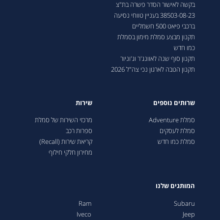
בקשה לאישור הסדר פשרה בת"צ
38503-08-23 בעניין טווחי נסיעה
ברכבי פיאט 500 חשמליים
תקנון מבצע סמלת מימון בסמלת
כמו חדש
תקנון סוף שנה לאוונג'ר וג'וניור
תקנון הטבה לארגון נכי צה"ל 2026
שרותים נוספים
שירות
סמלת Adventure
מרכזי השירות של סמלת
סמלת לעסקים
ספרות רכב
סמלת כמו חדש
קריאת שירות (Recall)
מחירון חלקי חילוף
המותגים שלנו
Ram
Subaru
Iveco
Jeep