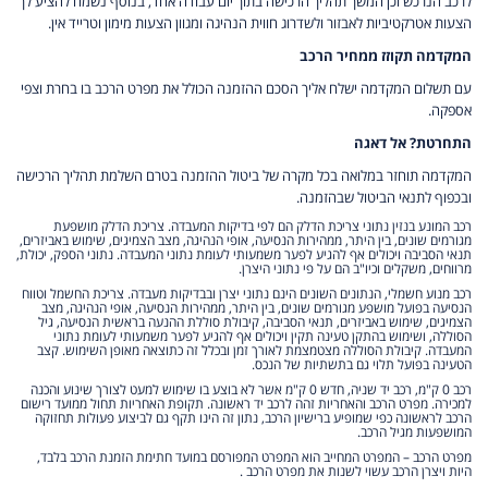
לרכב הנרכש וכן המשך תהליך הרכישה בתוך יום עבודה אחד, בנוסף נשמח להציע לך
הצעות אטרקטיביות לאבזור ולשדרוג חווית הנהיגה ומגוון הצעות מימון וטרייד אין.
המקדמה תקוזז ממחיר הרכב
עם תשלום המקדמה ישלח אליך הסכם ההזמנה הכולל את מפרט הרכב בו בחרת וצפי
אספקה.
התחרטת? אל דאגה
המקדמה תוחזר במלואה בכל מקרה של ביטול ההזמנה בטרם השלמת תהליך הרכישה
ובכפוף לתנאי הביטול שבהזמנה.
רכב המונע בנזין נתוני צריכת הדלק הם לפי בדיקות המעבדה. צריכת הדלק מושפעת
מגורמים שונים, בין היתר, ממהירות הנסיעה, אופי הנהיגה, מצב הצמיגים, שימוש באביזרים,
תנאי הסביבה ויכולים אף להגיע לפער משמעותי לעומת נתוני המעבדה. נתוני הספק, יכולת,
מרווחים, משקלים וכיו"ב הם על פי נתוני היצרן.
רכב מנוע חשמלי, הנתונים השונים הינם נתוני יצרן ובבדיקות מעבדה. צריכת החשמל וטווח
הנסיעה בפועל מושפע מגורמים שונים, בין היתר, ממהירות הנסיעה, אופי הנהיגה, מצב
הצמיגים, שימוש באביזרים, תנאי הסביבה, קיבולת סוללת ההנעה בראשית הנסיעה, גיל
הסוללה, ושימוש בהתקן טעינה תקין ויכולים אף להגיע לפער משמעותי לעומת נתוני
המעבדה. קיבולת הסוללה מצטמצמת לאורך זמן ובכלל זה כתוצאה מאופן השימוש. קצב
הטעינה בפועל תלוי גם בתשתיות של הנכס.
רכב 0 ק"מ, רכב יד שניה, חדש 0 ק"מ אשר לא בוצע בו שימוש למעט לצורך שינוע והכנה
למכירה. מפרט הרכב והאחריות זהה לרכב יד ראשונה. תקופת האחריות תחול ממועד רישום
הרכב לראשונה כפי שמופיע ברישיון הרכב, נתון זה הינו תקף גם לביצוע פעולות תחזוקה
המושפעות מגיל הרכב.
מפרט הרכב – המפרט המחייב הוא המפרט המפורסם במועד חתימת הזמנת הרכב בלבד,
היות ויצרן הרכב עשוי לשנות את מפרט הרכב .