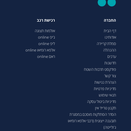
החברה
רכישת רכב
דף הבית
אולמות תצוגה
אודותינו
ג’יפ online
סמלת קריירה
ליפ online
ההנהלה
אלפא רומיאו online
ערכים
ראם online
חדשנות
פודקסט תרבות השטח
צור קשר
הצהרת נגישות
מדיניות פרטיות
תנאי שימוש
מדיניות ביטול עסקה
תקנון טרייד אין
הסדר הסתלקות מוסכם במסגרת
תובענה ייצוגית (רכבי אלפא רומיאו
ג'ולייטה)