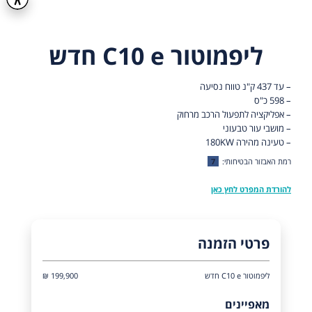
ליפמוטור C10 e חדש
– עד 437 ק"נ טווח נסיעה
– 598 כ"ס
– אפליקציה לתפעול הרכב מרחוק
– מושבי עור טבעוני
– טעינה מהירה 180KW
רמת האבזור הבטיחותי:
7
להורדת המפרט לחץ כאן
פרטי הזמנה
ליפמוטור C10 e חדש
199,900 ₪
מאפיינים