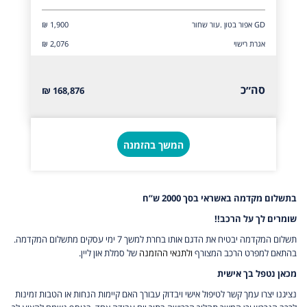
GD אפור בטון .עור שחור
₪ 1,900
אגרת רישוי
₪ 2,076
סה״כ
168,876 ₪
המשך בהזמנה
בתשלום מקדמה באשראי בסך 2000 ש”ח
שומרים לך על הרכב!!
תשלום המקדמה יבטיח את הדגם אותו בחרת למשך 7 ימי עסקים מתשלום המקדמה.
בהתאם למפרט הרכב המצורף
ולתנאי ההזמנה
של סמלת און ליין.
מכאן נטפל בך אישית
נציגנו יצרו עמך קשר לטיפול אישי ויבדוק עבורך האם קיימות הנחות או הטבות זמינות