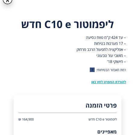
ליפמוטור C10 e חדש
– עד 424 ק"מ טווח נסיעה
– 17 מערכות בטיחות
– אפליקציה לתפעול הרכב מרחוק
– מושבי עור טבעוני
– חישוקי 18'
רמת האבזור הבטיחותי:
7
להורדת המפרט לחץ כאן
פרטי הזמנה
ליפמוטור C10 e חדש
164,900 ₪
מאפיינים