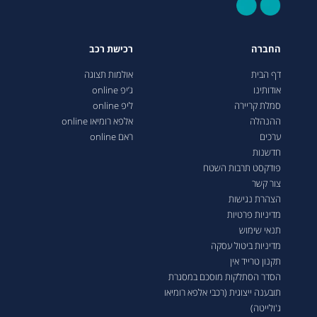
החברה
רכישת רכב
דף הבית
אולמות תצוגה
אודותינו
ג’יפ online
סמלת קריירה
ליפ online
ההנהלה
אלפא רומיאו online
ערכים
ראם online
חדשנות
פודקסט תרבות השטח
צור קשר
הצהרת נגישות
מדיניות פרטיות
תנאי שימוש
מדיניות ביטול עסקה
תקנון טרייד אין
הסדר הסתלקות מוסכם במסגרת
תובענה ייצוגית (רכבי אלפא רומיאו
ג'ולייטה)