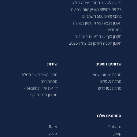
בקשה לאישור הסדר פשרה בת"צ
38503-08-23 בעניין טווחי נסיעה
ברכבי פיאט 500 חשמליים
תקנון מבצע סמלת מימון בסמלת
כמו חדש
תקנון סוף שנה לאוונג'ר וג'וניור
תקנון הטבה לארגון נכי צה"ל 2026
שרותים נוספים
שירות
סמלת Adventure
מרכזי השירות של סמלת
סמלת לעסקים
ספרות רכב
סמלת כמו חדש
קריאת שירות (Recall)
מחירון חלקי חילוף
המותגים שלנו
Ram
Subaru
Iveco
Jeep