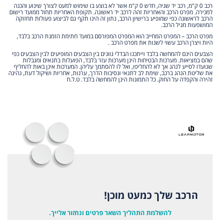
רכב 0 ק"מ, רכב יד שניה, חדש 0 ק"מ אשר לא בוצע בו שימוש למעט לצורך שינוע והכנה
למכירה. מפרט הרכב והאחריות זהה לרכב יד ראשונה. תקופת האחריות תחול ממועד רישום
הרכב לראשונה כפי שמופיע ברישיון הרכב, נתון זה הינו תקף גם לביצוע פעולות תחזוקה
המושפעות מגיל הרכב.
מפרט הרכב – המפרט המחייב הוא המפרט המפורסם במועד חתימת הזמנת הרכב בלבד,
היות ויצרן הרכב עשוי לשנות את מפרט הרכב .
הצבעים הינם להמחשה בלבד וייתכנו הבדלי גוונים בין הצבעים המופיעים לבין הצבעים כפי
שהם במציאות. מערכות הבטיחות הינן מערכות עזר בלבד, הפועלות בתנאים ומגבלות
שנועדו לסייע לנהג אך לא להחליפו, ואל לו להסתמך עליהן. המערכות אינן באות להחליף
את שליטת הנהג ברכב, שימת לב לתנאי ונסיבות הדרך, ערנות, אחריות ושיקול דעת, נהיגה
זהירה והקפדה על החוק. כל התמונות הינן להמחשה בלבד. ט.ל.ח
הרכב שלך כמעט מוכן!
להשלמת התהליך השאר פרטים ונחזור אלייך.