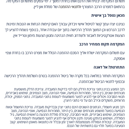
תשלום המקדמה יבטיח את הדגם אותו בחרת למשך 7 ימי עסקים מתשלום המקדמה.
בהתאם למפרט הרכב המצורף
ולתנאי ההזמנה
של סמלת און ליין.
מכאן נטפל בך אישית
נציגנו יצרו עמך קשר לטיפול אישי ויבדוק עבורך האם קיימות הנחות או הטבות זמינות
לרכב הנרכש וכן המשך תהליך הרכישה בתוך יום עבודה אחד, בנוסף נשמח להציע לך
הצעות אטרקטיביות לאבזור ולשדרוג חווית הנהיגה ומגוון הצעות מימון וטרייד אין.
המקדמה תקוזז ממחיר הרכב
עם תשלום המקדמה ישלח אליך הסכם ההזמנה הכולל את מפרט הרכב בו בחרת וצפי
אספקה.
התחרטת? אל דאגה
המקדמה תוחזר במלואה בכל מקרה של ביטול ההזמנה בטרם השלמת תהליך הרכישה
ובכפוף לתנאי הביטול שבהזמנה.
רכב המונע בנזין נתוני צריכת הדלק הם לפי בדיקות המעבדה. צריכת הדלק מושפעת
מגורמים שונים, בין היתר, ממהירות הנסיעה, אופי הנהיגה, מצב הצמיגים, שימוש באביזרים,
תנאי הסביבה ויכולים אף להגיע לפער משמעותי לעומת נתוני המעבדה. נתוני הספק, יכולת,
מרווחים, משקלים וכיו"ב הם על פי נתוני היצרן.
רכב מנוע חשמלי, הנתונים השונים הינם נתוני יצרן ובבדיקות מעבדה. צריכת החשמל וטווח
הנסיעה בפועל מושפע מגורמים שונים, בין היתר, ממהירות הנסיעה, אופי הנהיגה, מצב
הצמיגים, שימוש באביזרים, תנאי הסביבה, קיבולת סוללת ההנעה בראשית הנסיעה, גיל
הסוללה, ושימוש בהתקן טעינה תקין ויכולים אף להגיע לפער משמעותי לעומת נתוני
המעבדה. קיבולת הסוללה מצטמצמת לאורך זמן ובכלל זה כתוצאה מאופן השימוש. קצב
הטעינה בפועל תלוי גם בתשתיות של הנכס.