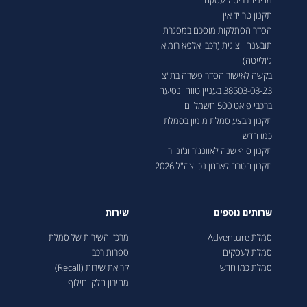
מדיניות ביטול עסקה
תקנון טרייד אין
הסדר הסתלקות מוסכם במסגרת
תובענה ייצוגית (רכבי אלפא רומיאו
ג'ולייטה)
בקשה לאישור הסדר פשרה בת"צ
38503-08-23 בעניין טווחי נסיעה
ברכבי פיאט 500 חשמליים
תקנון מבצע סמלת מימון בסמלת
כמו חדש
תקנון סוף שנה לאוונג'ר וג'וניור
תקנון הטבה לארגון נכי צה"ל 2026
שרותים נוספים
שירות
סמלת Adventure
מרכזי השירות של סמלת
סמלת לעסקים
ספרות רכב
סמלת כמו חדש
קריאת שירות (Recall)
מחירון חלקי חילוף