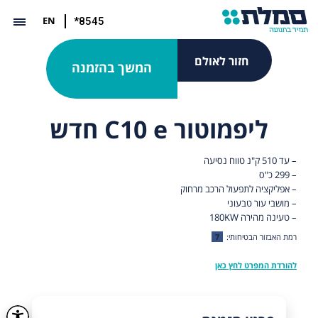
EN
*8545
חזור לאולם
המשך בהזמנה
ליפמוטור C10 e חדש
– עד 510 ק"נ טווח נסיעה
– 299 כ"ס
– אפליקציה לתפעול הרכב מרחוק
– מושבי עור טבעוני
– טעינה מהירה 180KW
רמת האבזור הבטיחותי:
7
להורדת המפרט לחץ כאן