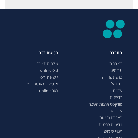
החברה
רכישת רכב
דף הבית
אולמות תצוגה
אודותינו
ג’יפ online
סמלת קריירה
ליפ online
ההנהלה
אלפא רומיאו online
ערכים
ראם online
חדשנות
פודקסט תרבות השטח
צור קשר
הצהרת נגישות
מדיניות פרטיות
תנאי שימוש