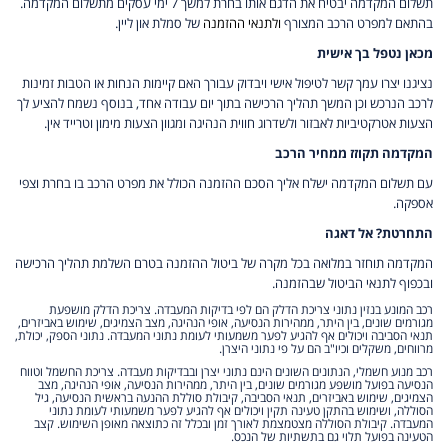
תשלום המקדמה יבטיח את הדגם אותו בחרת למשך 7 ימי עסקים מתשלום המקדמה.
בהתאם למפרט הרכב המצורף
ולתנאי ההזמנה
של סמלת און ליין.
מכאן נטפל בך אישית
נציגנו יצרו עמך קשר לטיפול אישי ויבדוק עבורך האם קיימות הנחות או הטבות זמינות
לרכב הנרכש וכן המשך תהליך הרכישה בתוך יום עבודה אחד, בנוסף נשמח להציע לך
הצעות אטרקטיביות לאבזור ולשדרוג חווית הנהיגה ומגוון הצעות מימון וטרייד אין.
המקדמה תקוזז ממחיר הרכב
עם תשלום המקדמה ישלח אליך הסכם ההזמנה הכולל את מפרט הרכב בו בחרת וצפי
אספקה.
התחרטת? אל דאגה
המקדמה תוחזר במלואה בכל מקרה של ביטול ההזמנה בטרם השלמת תהליך הרכישה
ובכפוף לתנאי הביטול שבהזמנה.
רכב המונע בנזין נתוני צריכת הדלק הם לפי בדיקות המעבדה. צריכת הדלק מושפעת
מגורמים שונים, בין היתר, ממהירות הנסיעה, אופי הנהיגה, מצב הצמיגים, שימוש באביזרים,
תנאי הסביבה ויכולים אף להגיע לפער משמעותי לעומת נתוני המעבדה. נתוני הספק, יכולת,
מרווחים, משקלים וכיו"ב הם על פי נתוני היצרן.
רכב מנוע חשמלי, הנתונים השונים הינם נתוני יצרן ובבדיקות מעבדה. צריכת החשמל וטווח
הנסיעה בפועל מושפע מגורמים שונים, בין היתר, ממהירות הנסיעה, אופי הנהיגה, מצב
הצמיגים, שימוש באביזרים, תנאי הסביבה, קיבולת סוללת ההנעה בראשית הנסיעה, גיל
הסוללה, ושימוש בהתקן טעינה תקין ויכולים אף להגיע לפער משמעותי לעומת נתוני
המעבדה. קיבולת הסוללה מצטמצמת לאורך זמן ובכלל זה כתוצאה מאופן השימוש. קצב
הטעינה בפועל תלוי גם בתשתיות של הנכס.