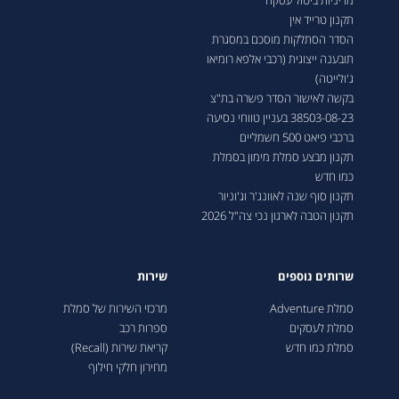
מדיניות ביטול עסקה
תקנון טרייד אין
הסדר הסתלקות מוסכם במסגרת
תובענה ייצוגית (רכבי אלפא רומיאו
ג'ולייטה)
בקשה לאישור הסדר פשרה בת"צ
38503-08-23 בעניין טווחי נסיעה
ברכבי פיאט 500 חשמליים
תקנון מבצע סמלת מימון בסמלת
כמו חדש
תקנון סוף שנה לאוונג'ר וג'וניור
תקנון הטבה לארגון נכי צה"ל 2026
שרותים נוספים
שירות
סמלת Adventure
מרכזי השירות של סמלת
סמלת לעסקים
ספרות רכב
סמלת כמו חדש
קריאת שירות (Recall)
מחירון חלקי חילוף