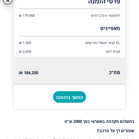
פרטי הזמנה
ליפמוטור C10 e חדש
179,900 ₪
מאפיינים
KL שחור מטאלי HU שחור
₪ 1,900
אגרת רישוי
₪ 2,450
סה״כ
184,250 ₪
המשך בהזמנה
בתשלום מקדמה באשראי בסך 2000 ש”ח
שומרים לך על הרכב!!