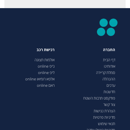
החברה
רכישת רכב
דף הבית
אולמות תצוגה
אודותינו
ג’יפ online
סמלת קריירה
ליפ online
ההנהלה
אלפא רומיאו online
ערכים
ראם online
חדשנות
פודקסט תרבות השטח
צור קשר
הצהרת נגישות
מדיניות פרטיות
תנאי שימוש