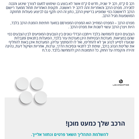
רכב 0 ק"מ, רכב יד שניה, חדש 0 ק"מ אשר לא בוצע בו שימוש למעט לצורך שינוע והכנה
למכירה. מפרט הרכב והאחריות זהה לרכב יד ראשונה. תקופת האחריות תחול ממועד רישום
הרכב לראשונה כפי שמופיע ברישיון הרכב, נתון זה הינו תקף גם לביצוע פעולות תחזוקה
המושפעות מגיל הרכב.
מפרט הרכב – המפרט המחייב הוא המפרט המפורסם במועד חתימת הזמנת הרכב בלבד,
היות ויצרן הרכב עשוי לשנות את מפרט הרכב .
הצבעים הינם להמחשה בלבד וייתכנו הבדלי גוונים בין הצבעים המופיעים לבין הצבעים כפי
שהם במציאות. מערכות הבטיחות הינן מערכות עזר בלבד, הפועלות בתנאים ומגבלות
שנועדו לסייע לנהג אך לא להחליפו, ואל לו להסתמך עליהן. המערכות אינן באות להחליף
את שליטת הנהג ברכב, שימת לב לתנאי ונסיבות הדרך, ערנות, אחריות ושיקול דעת, נהיגה
זהירה והקפדה על החוק. כל התמונות הינן להמחשה בלבד. ט.ל.ח
הרכב שלך כמעט מוכן!
להשלמת התהליך השאר פרטים ונחזור אלייך.