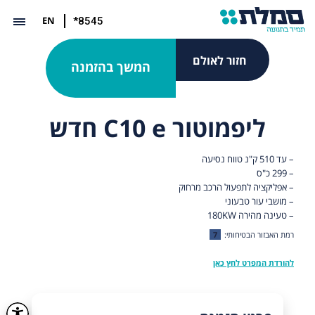
EN
*8545
חזור לאולם
המשך בהזמנה
ליפמוטור C10 e חדש
– עד 510 ק"נ טווח נסיעה
– 299 כ"ס
– אפליקציה לתפעול הרכב מרחוק
– מושבי עור טבעוני
– טעינה מהירה 180KW
רמת האבזור הבטיחותי:
7
להורדת המפרט לחץ כאן