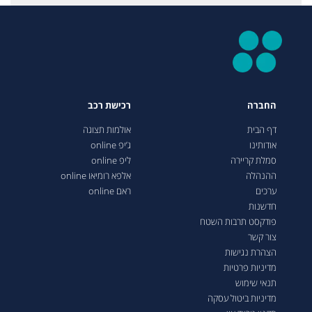
החברה
רכישת רכב
דף הבית
אולמות תצוגה
אודותינו
ג’יפ online
סמלת קריירה
ליפ online
ההנהלה
אלפא רומיאו online
ערכים
ראם online
חדשנות
פודקסט תרבות השטח
צור קשר
הצהרת נגישות
מדיניות פרטיות
תנאי שימוש
מדיניות ביטול עסקה