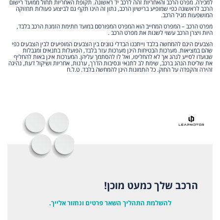
למכירה. מפרט הרכב והאחריות זהה לרכב יד ראשונה. תקופת האחריות תחול ממועד רישום
הרכב לראשונה כפי שמופיע ברישיון הרכב, נתון זה הינו תקף גם לביצוע פעולות תחזוקה
המושפעות מגיל הרכב.
מפרט הרכב – המפרט המחייב הוא המפרט המפורסם במועד חתימת הזמנת הרכב בלבד,
היות ויצרן הרכב עשוי לשנות את מפרט הרכב .
הצבעים הינם להמחשה בלבד וייתכנו הבדלי גוונים בין הצבעים המופיעים לבין הצבעים כפי
שהם במציאות. מערכות הבטיחות הינן מערכות עזר בלבד, הפועלות בתנאים ומגבלות
שנועדו לסייע לנהג אך לא להחליפו, ואל לו להסתמך עליהן. המערכות אינן באות להחליף
את שליטת הנהג ברכב, שימת לב לתנאי ונסיבות הדרך, ערנות, אחריות ושיקול דעת, נהיגה
זהירה והקפדה על החוק. כל התמונות הינן להמחשה בלבד. ט.ל.ח
הרכב שלך כמעט מוכן!
להשלמת התהליך השאר פרטים ונחזור אלייך.