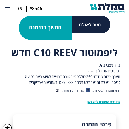
EN
*8545
חזור לאולם
המשך בהזמנה
ליפמוטור C10 REEV חדש
בורר מצבי נהיגה
גג זכוכית עם וילון חשמלי
מערך צילום פנורמי 360 כולל פסי הכוונה דנמיים לסיוע בעת נסיעה
כניסה, נעילה והנעה ללא מפתח KEYLESS ובאמצעות אפליקציה
רמת האבזור הבטיחותי:
7
מדד זיהום האוויר:
21
להורדת המפרט לחץ כאן
פרטי הזמנה