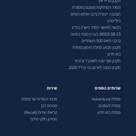
תקנון טרייד אין
הסדר הסתלקות מוסכם במסגרת
תובענה ייצוגית (רכבי אלפא רומיאו
ג'ולייטה)
בקשה לאישור הסדר פשרה בת"צ
38503-08-23 בעניין טווחי נסיעה
ברכבי פיאט 500 חשמליים
תקנון מבצע סמלת מימון בסמלת
כמו חדש
תקנון סוף שנה לאוונג'ר וג'וניור
תקנון הטבה לארגון נכי צה"ל 2026
שרותים נוספים
שירות
סמלת Adventure
מרכזי השירות של סמלת
סמלת לעסקים
ספרות רכב
סמלת כמו חדש
קריאת שירות (Recall)
מחירון חלקי חילוף