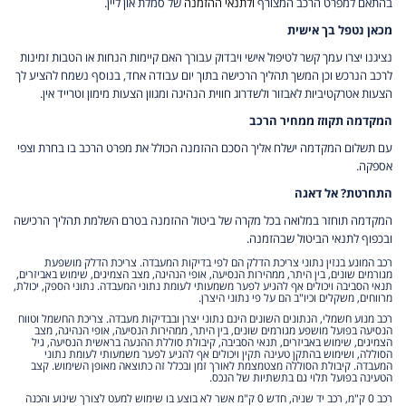
בהתאם למפרט הרכב המצורף
ולתנאי ההזמנה
של סמלת און ליין.
מכאן נטפל בך אישית
נציגנו יצרו עמך קשר לטיפול אישי ויבדוק עבורך האם קיימות הנחות או הטבות זמינות
לרכב הנרכש וכן המשך תהליך הרכישה בתוך יום עבודה אחד, בנוסף נשמח להציע לך
הצעות אטרקטיביות לאבזור ולשדרוג חווית הנהיגה ומגוון הצעות מימון וטרייד אין.
המקדמה תקוזז ממחיר הרכב
עם תשלום המקדמה ישלח אליך הסכם ההזמנה הכולל את מפרט הרכב בו בחרת וצפי
אספקה.
התחרטת? אל דאגה
המקדמה תוחזר במלואה בכל מקרה של ביטול ההזמנה בטרם השלמת תהליך הרכישה
ובכפוף לתנאי הביטול שבהזמנה.
רכב המונע בנזין נתוני צריכת הדלק הם לפי בדיקות המעבדה. צריכת הדלק מושפעת
מגורמים שונים, בין היתר, ממהירות הנסיעה, אופי הנהיגה, מצב הצמיגים, שימוש באביזרים,
תנאי הסביבה ויכולים אף להגיע לפער משמעותי לעומת נתוני המעבדה. נתוני הספק, יכולת,
מרווחים, משקלים וכיו"ב הם על פי נתוני היצרן.
רכב מנוע חשמלי, הנתונים השונים הינם נתוני יצרן ובבדיקות מעבדה. צריכת החשמל וטווח
הנסיעה בפועל מושפע מגורמים שונים, בין היתר, ממהירות הנסיעה, אופי הנהיגה, מצב
הצמיגים, שימוש באביזרים, תנאי הסביבה, קיבולת סוללת ההנעה בראשית הנסיעה, גיל
הסוללה, ושימוש בהתקן טעינה תקין ויכולים אף להגיע לפער משמעותי לעומת נתוני
המעבדה. קיבולת הסוללה מצטמצמת לאורך זמן ובכלל זה כתוצאה מאופן השימוש. קצב
הטעינה בפועל תלוי גם בתשתיות של הנכס.
רכב 0 ק"מ, רכב יד שניה, חדש 0 ק"מ אשר לא בוצע בו שימוש למעט לצורך שינוע והכנה