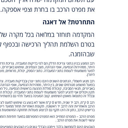
את מפרט הרכב בו בחרת וצפי אספקה.
התחרטת? אל דאגה
המקדמה תוחזר במלואה בכל מקרה של 
בטרם השלמת תהליך הרכישה ובכפוף לת
שבהזמנה.
רכב המונע בנזין נתוני צריכת הדלק הם לפי בדיקות המעבדה. צריכת הדל
היתר, ממהירות הנסיעה, אופי הנהיגה, מצב הצמיגים, שימוש באביזרים, ת
לפער משמעותי לעומת נתוני המעבדה. נתוני הספק, יכולת, מרווחים, משקל
היצרן.
רכב מנוע חשמלי, הנתונים השונים הינם נתוני יצרן ובבדיקות מעבדה. צ
בפועל מושפע מגורמים שונים, בין היתר, ממהירות הנסיעה, אופי הנהיגה
באביזרים, תנאי הסביבה, קיבולת סוללת ההנעה בראשית הנסיעה, גיל הס
תקין ויכולים אף להגיע לפער משמעותי לעומת נתוני המעבדה. קיבולת 
ובכלל זה כתוצאה מאופן השימוש. קצב הטעינה בפועל תלוי גם בתשתיות
רכב 0 ק"מ, רכב יד שניה, חדש 0 ק"מ אשר לא בוצע בו שי
הרכב והאחריות זהה לרכב יד ראשונה. תקופת האחריות תחול ממועד ריש
ברישיון הרכב, נתון זה הינו תקף גם לביצוע פעולות תחזוקה המושפעות מ
מפרט הרכב – המפרט המחייב הוא המפרט המפורסם במועד חתימת הזמנת 
עשוי לשנות את מפרט הרכב .
הצבעים הינם להמחשה בלבד וייתכנו הבדלי גוונים בין הצבעים המופיעים