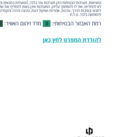
במציאות. מערכות הבטיחות הינן מערכות עזר בלבד, הפועלות בתנאים ומ
לא להחליפו, ואל לו להסתמך עליהן. המערכות אינן באות להחליף את של
לתנאי ונסיבות הדרך, ערנות, אחריות ושיקול דעת, נהיגה זהירה והקפדה 
להמחשה בלבד. ט.ל.ח
רמת האבזור הבטיחותי:
מדד זיהום האוויר:
1
3
להורדת המפרט לחץ כאן