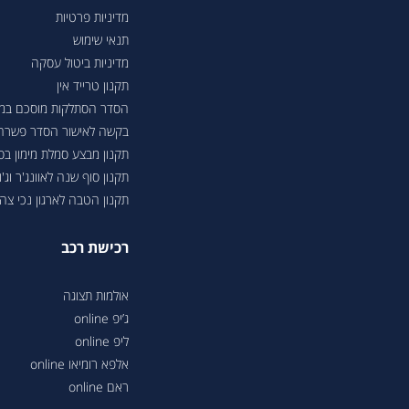
מדיניות פרטיות
תנאי שימוש
מדיניות ביטול עסקה
תקנון טרייד אין
הסדר הסתלקות מוסכם במסגר
בקשה לאישור הסדר פשרה בת"צ 38503-08-23 בעניין טווחי נסיעה ברכבי
תקנון מבצע סמלת מימון ב
תקנון סוף שנה לאוונג'ר וג'ונ
תקנון הטבה לארגון נכי צה"ל 6
רכישת רכב
אולמות תצוגה
ג’יפ online
ליפ online
אלפא רומיאו online
ראם online