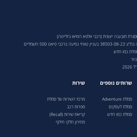
ת תובענה ייצוגית (רכבי אלפא רומיאו ג'ולייטה)
 פיאט 500 חשמליים
סמלת כמו חדש
יור
202
שרותים נוספים
שירות
סמלת Adventure
מרכזי השירות של סמלת
סמלת לעסקים
ספרות רכב
סמלת כמו חדש
קריאת שירות (Recall)
מחירון חלקי חילוף