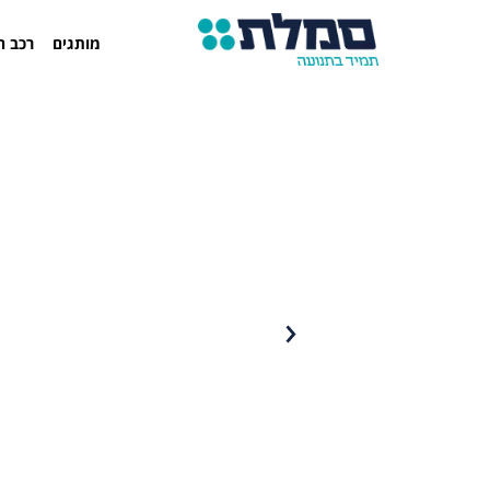
מותגים
רכב ח