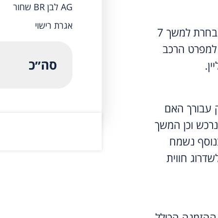
AG לבן BR שחור
אגרת רישוי
תשלום המקדמה יבטיח את הדגם אותו בחרת למשך 7
למפרט הרכב
סה״כ
ין.
ק עבורך האם
נרכש וכן המשך
נוסף נשמח
שדרוג חווית
ההזמנה הכולל