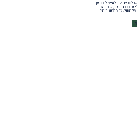
גבלות שנועדו לסייע לנהג אך
יטת הנהג ברכב, שימת לב
על החוק. כל התמונות הינן