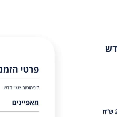
פרטי הזמנ
ליפמוטור T03 חדש
מאפיינים