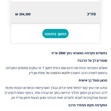
סה״כ
394,300 ₪
המשך בהזמנה
בתשלום מקדמה באשראי בסך 2000 ש”ח
שומרים לך על הרכב!!
תשלום המקדמה יבטיח את הדגם אותו בחרת למשך 7 ימי עסקים מתשלום המקדמה.
בהתאם למפרט הרכב המצורף
ולתנאי ההזמנה
של סמלת און ליין.
מכאן נטפל בך אישית
נציגנו יצרו עמך קשר לטיפול אישי ויבדוק עבורך האם קיימות הנחות או הטבות זמינות
לרכב הנרכש וכן המשך תהליך הרכישה בתוך יום עבודה אחד, בנוסף נשמח להציע לך
הצעות אטרקטיביות לאבזור ולשדרוג חווית הנהיגה ומגוון הצעות מימון וטרייד אין.
המקדמה תקוזז ממחיר הרכב