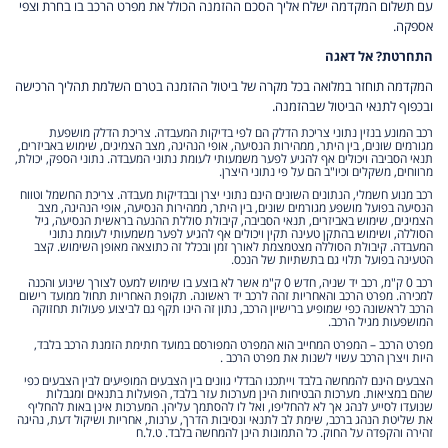
עם תשלום המקדמה ישלח אליך הסכם ההזמנה הכולל את מפרט הרכב בו בחרת וצפי
אספקה.
התחרטת? אל דאגה
המקדמה תוחזר במלואה בכל מקרה של ביטול ההזמנה בטרם השלמת תהליך הרכישה
ובכפוף לתנאי הביטול שבהזמנה.
רכב המונע בנזין נתוני צריכת הדלק הם לפי בדיקות המעבדה. צריכת הדלק מושפעת
מגורמים שונים, בין היתר, ממהירות הנסיעה, אופי הנהיגה, מצב הצמיגים, שימוש באביזרים,
תנאי הסביבה ויכולים אף להגיע לפער משמעותי לעומת נתוני המעבדה. נתוני הספק, יכולת,
מרווחים, משקלים וכיו"ב הם על פי נתוני היצרן.
רכב מנוע חשמלי, הנתונים השונים הינם נתוני יצרן ובבדיקות מעבדה. צריכת החשמל וטווח
הנסיעה בפועל מושפע מגורמים שונים, בין היתר, ממהירות הנסיעה, אופי הנהיגה, מצב
הצמיגים, שימוש באביזרים, תנאי הסביבה, קיבולת סוללת ההנעה בראשית הנסיעה, גיל
הסוללה, ושימוש בהתקן טעינה תקין ויכולים אף להגיע לפער משמעותי לעומת נתוני
המעבדה. קיבולת הסוללה מצטמצמת לאורך זמן ובכלל זה כתוצאה מאופן השימוש. קצב
הטעינה בפועל תלוי גם בתשתיות של הנכס.
רכב 0 ק"מ, רכב יד שניה, חדש 0 ק"מ אשר לא בוצע בו שימוש למעט לצורך שינוע והכנה
למכירה. מפרט הרכב והאחריות זהה לרכב יד ראשונה. תקופת האחריות תחול ממועד רישום
הרכב לראשונה כפי שמופיע ברישיון הרכב, נתון זה הינו תקף גם לביצוע פעולות תחזוקה
המושפעות מגיל הרכב.
מפרט הרכב – המפרט המחייב הוא המפרט המפורסם במועד חתימת הזמנת הרכב בלבד,
היות ויצרן הרכב עשוי לשנות את מפרט הרכב .
הצבעים הינם להמחשה בלבד וייתכנו הבדלי גוונים בין הצבעים המופיעים לבין הצבעים כפי
שהם במציאות. מערכות הבטיחות הינן מערכות עזר בלבד, הפועלות בתנאים ומגבלות
שנועדו לסייע לנהג אך לא להחליפו, ואל לו להסתמך עליהן. המערכות אינן באות להחליף
את שליטת הנהג ברכב, שימת לב לתנאי ונסיבות הדרך, ערנות, אחריות ושיקול דעת, נהיגה
זהירה והקפדה על החוק. כל התמונות הינן להמחשה בלבד. ט.ל.ח