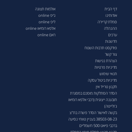
דף הבית
אולמות תצוגה
אודותינו
ג’יפ online
סמלת קריירה
ליפ online
ההנהלה
אלפא רומיאו online
ערכים
ראם online
חדשנות
פודקסט תרבות השטח
צור קשר
הצהרת נגישות
מדיניות פרטיות
תנאי שימוש
מדיניות ביטול עסקה
תקנון טרייד אין
הסדר הסתלקות מוסכם במסגרת
תובענה ייצוגית (רכבי אלפא רומיאו
ג'ולייטה)
בקשה לאישור הסדר פשרה בת"צ
38503-08-23 בעניין טווחי נסיעה
ברכבי פיאט 500 חשמליים