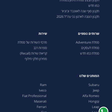
תקנון מבצע סמלת מימון בסמלת
כמו חדש
תקנון סוף שנה לאוונג'ר וג'וניור
תקנון הטבה לארגון נכי צה"ל 2026
שרותים נוספים
שירות
סמלת Adventure
מרכזי השירות של סמלת
סמלת לעסקים
ספרות רכב
סמלת כמו חדש
קריאת שירות (Recall)
מחירון חלקי חילוף
המותגים שלנו
Ram
Subaru
Iveco
Jeep
Fiat Professional
Alfa Romeo
Maserati
Hongqi
Ferrari
Leap