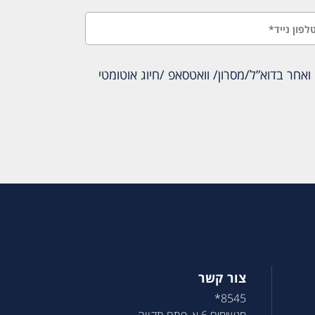
אחר בדוא”ל/מסרון/ וואטסאפ /חיוג אוטומטי
צור קשר
8545*
מגשימים 6 א, פתח תקווה