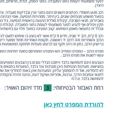
לפער משמעותי לעומת נתוני המעבדה. נתוני הספק, יכולת, מרווחים, משקל
היצרן.
רכב מנוע חשמלי, הנתונים השונים הינם נתוני יצרן ובבדיקות מעבדה. צ
בפועל מושפע מגורמים שונים, בין היתר, ממהירות הנסיעה, אופי הנהיגה
באביזרים, תנאי הסביבה, קיבולת סוללת ההנעה בראשית הנסיעה, גיל הס
תקין ויכולים אף להגיע לפער משמעותי לעומת נתוני המעבדה. קיבולת 
ובכלל זה כתוצאה מאופן השימוש. קצב הטעינה בפועל תלוי גם בתשתיות
רכב 0 ק"מ, רכב יד שניה, חדש 0 ק"מ אשר לא בוצע בו שי
הרכב והאחריות זהה לרכב יד ראשונה. תקופת האחריות תחול ממועד ריש
ברישיון הרכב, נתון זה הינו תקף גם לביצוע פעולות תחזוקה המושפעות מ
מפרט הרכב – המפרט המחייב הוא המפרט המפורסם במועד חתימת הזמנת 
עשוי לשנות את מפרט הרכב .
הצבעים הינם להמחשה בלבד וייתכנו הבדלי גוונים בין הצבעים המופיעים
במציאות. מערכות הבטיחות הינן מערכות עזר בלבד, הפועלות בתנאים ומ
לא להחליפו, ואל לו להסתמך עליהן. המערכות אינן באות להחליף את של
לתנאי ונסיבות הדרך, ערנות, אחריות ושיקול דעת, נהיגה זהירה והקפדה 
להמחשה בלבד. ט.ל.ח
רמת האבזור הבטיחותי:
מדד זיהום האוויר:
5
3
להורדת המפרט לחץ כאן