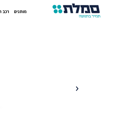
מותגים
רכב ח