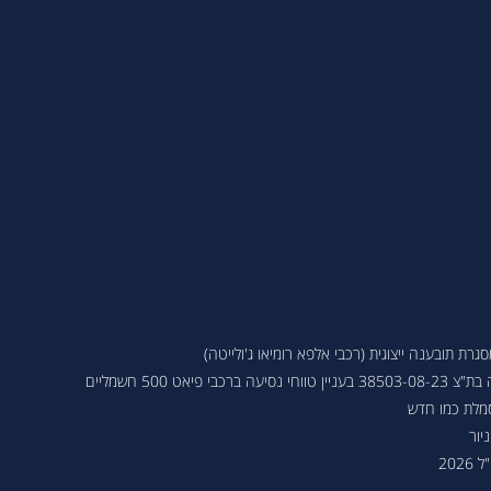
ת תובענה ייצוגית (רכבי אלפא רומיאו ג'ולייטה)
 פיאט 500 חשמליים
סמלת כמו חדש
יור
202