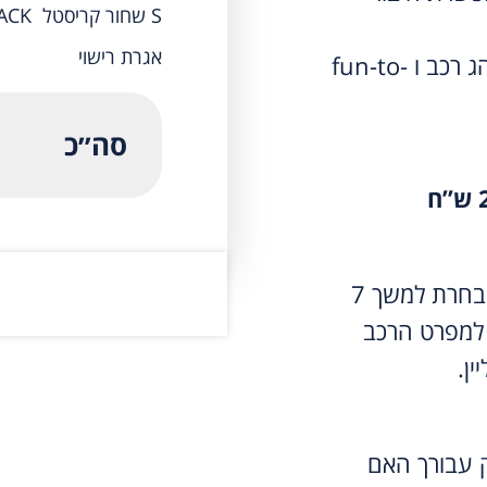
S שחור קריסטל BLACK
אגרת רישוי
מכונת נהיגה טהורה – דגש על חיבור נהג רכב ו fun-to-
סה״כ
תשלום המקדמה יבטיח את הדגם אותו בחרת למשך 7
למפרט הרכב
ין.
ק עבורך האם