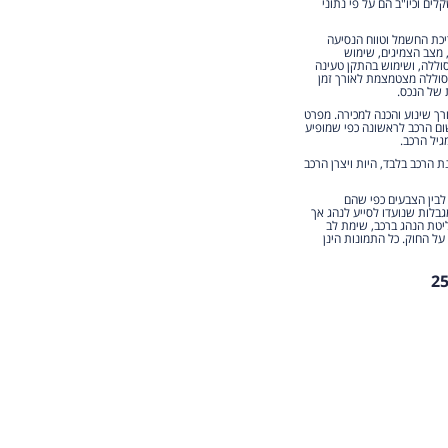
ים וכיו"ב הם על פי נתוני
ריכת החשמל וטווח הנסיעה
, מצב הצמיגים, שימוש
וללה, ושימוש בהתקן טעינה
הסוללה מצטמצמת לאורך זמן
 של הנכס.
מוש למעט לצורך שינוע והכנה למכירה. מפרט
ום הרכב לראשונה כפי שמופיע
גיל הרכב.
הרכב בלבד, היות ויצרן הרכב
 לבין הצבעים כפי שהם
גבלות שנועדו לסייע לנהג אך
יטת הנהג ברכב, שימת לב
על החוק. כל התמונות הינן
2