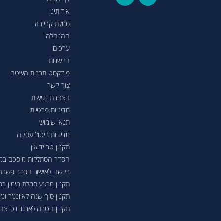
אודותינו
סמלת קריירה
ההנהלה
ערכים
חדשנות
פודקסט תרבות השטח
צור קשר
הצהרת נגישות
מדיניות פרטיות
תנאי שימוש
מדיניות ביטול עסקה
תקנון טרייד אין
הסדר הסתלקות מוסכם במסגר
בקשה לאישור הסדר פשרה בת"צ 38503-08-23 בעניין טווחי נסיעה ברכבי
תקנון מבצע סמלת מימון ב
תקנון סוף שנה לאוונג'ר וג'ונ
תקנון הטבה לארגון נכי צה"ל 6