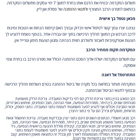
תשלום המקדמה יבטיח את הדגם אותו בחרת למשך 7 ימי עסקים מתשלום המקדמה.
בהתאם למפרט הרכב המצורף
ולתנאי ההזמנה
של סמלת און ליין.
מכאן נטפל בך אישית
נציגנו יצרו עמך קשר לטיפול אישי ויבדוק עבורך האם קיימות הנחות או הטבות זמינות
לרכב הנרכש וכן המשך תהליך הרכישה בתוך יום עבודה אחד, בנוסף נשמח להציע לך
הצעות אטרקטיביות לאבזור ולשדרוג חווית הנהיגה ומגוון הצעות מימון וטרייד אין.
המקדמה תקוזז ממחיר הרכב
עם תשלום המקדמה ישלח אליך הסכם ההזמנה הכולל את מפרט הרכב בו בחרת וצפי
אספקה.
התחרטת? אל דאגה
המקדמה תוחזר במלואה בכל מקרה של ביטול ההזמנה בטרם השלמת תהליך הרכישה
ובכפוף לתנאי הביטול שבהזמנה.
רכב המונע בנזין נתוני צריכת הדלק הם לפי בדיקות המעבדה. צריכת הדלק מושפעת
מגורמים שונים, בין היתר, ממהירות הנסיעה, אופי הנהיגה, מצב הצמיגים, שימוש באביזרים,
תנאי הסביבה ויכולים אף להגיע לפער משמעותי לעומת נתוני המעבדה. נתוני הספק, יכולת,
מרווחים, משקלים וכיו"ב הם על פי נתוני היצרן.
רכב מנוע חשמלי, הנתונים השונים הינם נתוני יצרן ובבדיקות מעבדה. צריכת החשמל וטווח
הנסיעה בפועל מושפע מגורמים שונים, בין היתר, ממהירות הנסיעה, אופי הנהיגה, מצב
הצמיגים, שימוש באביזרים, תנאי הסביבה, קיבולת סוללת ההנעה בראשית הנסיעה, גיל
הסוללה, ושימוש בהתקן טעינה תקין ויכולים אף להגיע לפער משמעותי לעומת נתוני
המעבדה. קיבולת הסוללה מצטמצמת לאורך זמן ובכלל זה כתוצאה מאופן השימוש. קצב
הטעינה בפועל תלוי גם בתשתיות של הנכס.