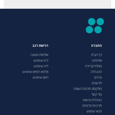
החברה
רכישת רכב
דף הבית
אולמות תצוגה
אודותינו
ג’יפ online
סמלת קריירה
ליפ online
ההנהלה
אלפא רומיאו online
ערכים
ראם online
חדשנות
פודקסט תרבות השטח
צור קשר
הצהרת נגישות
מדיניות פרטיות
תנאי שימוש