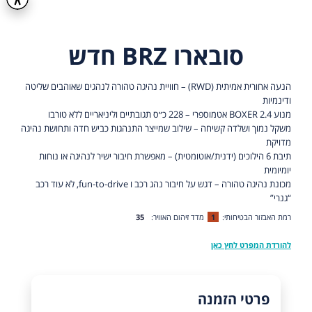
סובארו BRZ חדש
הנעה אחורית אמיתית (RWD) – חוויית נהיגה טהורה לנהגים שאוהבים שליטה
ודינמיות
מנוע BOXER 2.4 אטמוספרי – 228 כ״ס תגובתיים וליניאריים ללא טורבו
משקל נמוך ושלדה קשיחה – שילוב שמייצר התנהגות כביש חדה ותחושת נהיגה
מדויקת
תיבת 6 הילוכים (ידנית/אוטומטית) – מאפשרת חיבור ישיר לנהיגה או נוחות
יומיומית
מכונת נהיגה טהורה – דגש על חיבור נהג רכב ו fun-to-drive, לא עוד רכב
“גנרי”
רמת האבזור הבטיחותי:
1
מדד זיהום האוויר:
35
להורדת המפרט לחץ כאן
פרטי הזמנה