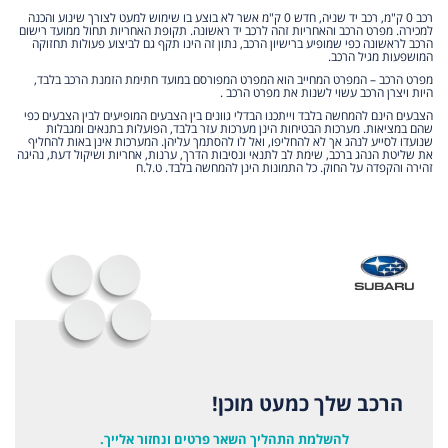
רכב 0 ק"מ, רכב יד שניה, חדש 0 ק"מ אשר לא בוצע בו שימוש למעט לצורך שינוע והכנה
למכירה. מפרט הרכב והאחריות זהה לרכב יד ראשונה. תקופת האחריות תחול ממועד רישום
הרכב לראשונה כפי שמופיע ברישיון הרכב, נתון זה הינו תקף גם לביצוע פעולות תחזוקה
המושפעות מגיל הרכב.
מפרט הרכב – המפרט המחייב הוא המפרט המפורסם במועד חתימת הזמנת הרכב בלבד,
היות ויצרן הרכב עשוי לשנות את מפרט הרכב .
הצבעים הינם להמחשה בלבד וייתכנו הבדלי גוונים בין הצבעים המופיעים לבין הצבעים כפי
שהם במציאות. מערכות הבטיחות הינן מערכות עזר בלבד, הפועלות בתנאים ומגבלות
שנועדו לסייע לנהג אך לא להחליפו, ואל לו להסתמך עליהן. המערכות אינן באות להחליף
את שליטת הנהג ברכב, שימת לב לתנאי ונסיבות הדרך, ערנות, אחריות ושיקול דעת, נהיגה
זהירה והקפדה על החוק. כל התמונות הינן להמחשה בלבד. ט.ל.ח
הרכב שלך כמעט מוכן!
להשלמת התהליך השאר פרטים ונחזור אלייך.