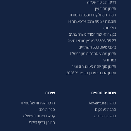
מדיניות ביטול עסקה
תקנון טרייד אין
הסדר הסתלקות מוסכם במסגרת
תובענה ייצוגית (רכבי אלפא רומיאו
ג'ולייטה)
בקשה לאישור הסדר פשרה בת"צ
38503-08-23 בעניין טווחי נסיעה
ברכבי פיאט 500 חשמליים
תקנון מבצע סמלת מימון בסמלת
כמו חדש
תקנון סוף שנה לאוונג'ר וג'וניור
תקנון הטבה לארגון נכי צה"ל 2026
שרותים נוספים
שירות
סמלת Adventure
מרכזי השירות של סמלת
סמלת לעסקים
ספרות רכב
סמלת כמו חדש
קריאת שירות (Recall)
מחירון חלקי חילוף