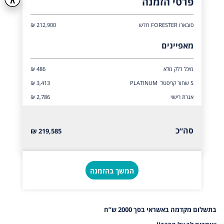
פרטי הזמנה
סובארו FORESTER חדש
212,900 ₪
מאפיינים
מיכל דלק מלא
₪ 486
S שחור קריסטל PLATINUM
₪ 3,413
אגרת רישוי
₪ 2,786
סה״כ
219,585 ₪
המשך בהזמנה
בתשלום מקדמה באשראי בסך 2000 ש”ח