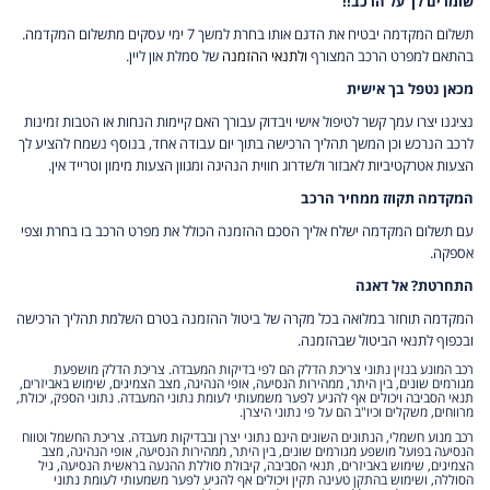
שומרים לך על הרכב!!
תשלום המקדמה יבטיח את הדגם אותו בחרת למשך 7 ימי עסקים מתשלום המקדמה.
בהתאם למפרט הרכב המצורף
ולתנאי ההזמנה
של סמלת און ליין.
מכאן נטפל בך אישית
נציגנו יצרו עמך קשר לטיפול אישי ויבדוק עבורך האם קיימות הנחות או הטבות זמינות
לרכב הנרכש וכן המשך תהליך הרכישה בתוך יום עבודה אחד, בנוסף נשמח להציע לך
הצעות אטרקטיביות לאבזור ולשדרוג חווית הנהיגה ומגוון הצעות מימון וטרייד אין.
המקדמה תקוזז ממחיר הרכב
עם תשלום המקדמה ישלח אליך הסכם ההזמנה הכולל את מפרט הרכב בו בחרת וצפי
אספקה.
התחרטת? אל דאגה
המקדמה תוחזר במלואה בכל מקרה של ביטול ההזמנה בטרם השלמת תהליך הרכישה
ובכפוף לתנאי הביטול שבהזמנה.
רכב המונע בנזין נתוני צריכת הדלק הם לפי בדיקות המעבדה. צריכת הדלק מושפעת
מגורמים שונים, בין היתר, ממהירות הנסיעה, אופי הנהיגה, מצב הצמיגים, שימוש באביזרים,
תנאי הסביבה ויכולים אף להגיע לפער משמעותי לעומת נתוני המעבדה. נתוני הספק, יכולת,
מרווחים, משקלים וכיו"ב הם על פי נתוני היצרן.
רכב מנוע חשמלי, הנתונים השונים הינם נתוני יצרן ובבדיקות מעבדה. צריכת החשמל וטווח
הנסיעה בפועל מושפע מגורמים שונים, בין היתר, ממהירות הנסיעה, אופי הנהיגה, מצב
הצמיגים, שימוש באביזרים, תנאי הסביבה, קיבולת סוללת ההנעה בראשית הנסיעה, גיל
הסוללה, ושימוש בהתקן טעינה תקין ויכולים אף להגיע לפער משמעותי לעומת נתוני