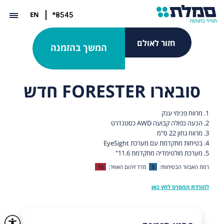
EN
*8545
חזור לאולם
המשך בהזמנה
סובארו FORESTER חדש
1. מרווח פנימי ענק
2. הנעה כפולה קבועה AWD כסטנדרט
3. מרווח גחון 22 ס"מ
4. בטיחות מתקדמת עם מערכת EyeSight
5. מערכת מולטימדיה מתקדמת 11.6"
רמת האבזור הבטיחותי:
5
מדד זיהום האוויר:
15
להורדת המפרט לחץ כאן