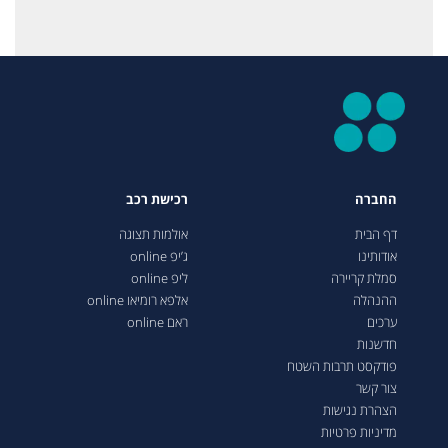
החברה
רכישת רכב
דף הבית
אולמות תצוגה
אודותינו
ג’יפ online
סמלת קריירה
ליפ online
ההנהלה
אלפא רומיאו online
ערכים
ראם online
חדשנות
פודקסט תרבות השטח
צור קשר
הצהרת נגישות
מדיניות פרטיות