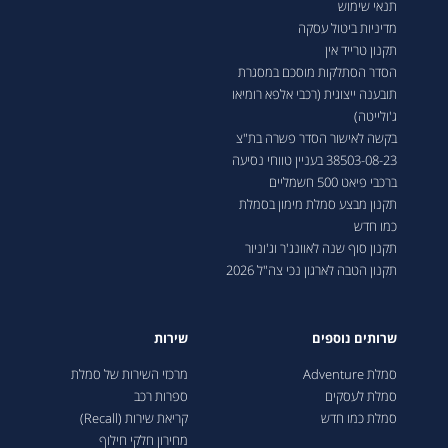
תנאי שימוש
מדיניות ביטול עסקה
תקנון טרייד אין
הסדר הסתלקות מוסכם במסגרת
תובענה ייצוגית (רכבי אלפא רומיאו
ג'ולייטה)
בקשה לאישור הסדר פשרה בת"צ
38503-08-23 בעניין טווחי נסיעה
ברכבי פיאט 500 חשמליים
תקנון מבצע סמלת מימון בסמלת
כמו חדש
תקנון סוף שנה לאוונג'ר וג'וניור
תקנון הטבה לארגון נכי צה"ל 2026
שרותים נוספים
שירות
סמלת Adventure
מרכזי השירות של סמלת
סמלת לעסקים
ספרות רכב
סמלת כמו חדש
קריאת שירות (Recall)
מחירון חלקי חילוף