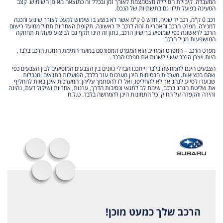
המעבדה. קיבולת הסוללה מצטמצמת לאורך זמן ובכלל זה כתוצאה מאופן השימוש. קצב
הטעינה בפועל תלוי גם בתשתיות של הנכס.
רכב 0 ק"מ, רכב יד שניה, חדש 0 ק"מ אשר לא בוצע בו שימוש למעט לצורך שינוע והכנה
למכירה. מפרט הרכב והאחריות זהה לרכב יד ראשונה. תקופת האחריות תחול ממועד רישום
הרכב לראשונה כפי שמופיע ברישיון הרכב, נתון זה הינו תקף גם לביצוע פעולות תחזוקה
המושפעות מגיל הרכב.
מפרט הרכב – המפרט המחייב הוא המפרט המפורסם במועד חתימת הזמנת הרכב בלבד,
היות ויצרן הרכב עשוי לשנות את מפרט הרכב .
הצבעים הינם להמחשה בלבד וייתכנו הבדלי גוונים בין הצבעים המופיעים לבין הצבעים כפי
שהם במציאות. מערכות הבטיחות הינן מערכות עזר בלבד, הפועלות בתנאים ומגבלות
שנועדו לסייע לנהג אך לא להחליפו, ואל לו להסתמך עליהן. המערכות אינן באות להחליף
את שליטת הנהג ברכב, שימת לב לתנאי ונסיבות הדרך, ערנות, אחריות ושיקול דעת, נהיגה
זהירה והקפדה על החוק. כל התמונות הינן להמחשה בלבד. ט.ל.ח
הרכב שלך כמעט מוכן!