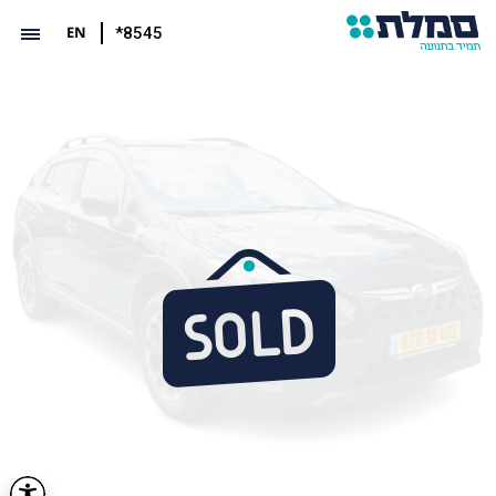
EN
*8545