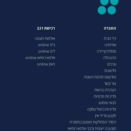
החברה
רכישת רכב
דף הבית
אולמות תצוגה
אודותינו
ג’יפ online
סמלת קריירה
ליפ online
ההנהלה
אלפא רומיאו online
ערכים
ראם online
חדשנות
פודקסט תרבות השטח
צור קשר
הצהרת נגישות
מדיניות פרטיות
תנאי שימוש
מדיניות ביטול עסקה
תקנון טרייד אין
הסדר הסתלקות מוסכם במסגרת
תובענה ייצוגית (רכבי אלפא רומיאו