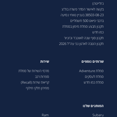
ג'ולייטה)
בקשה לאישור הסדר פשרה בת"צ
38503-08-23 בעניין טווחי נסיעה
ברכבי פיאט 500 חשמליים
תקנון מבצע סמלת מימון בסמלת
כמו חדש
תקנון סוף שנה לאוונג'ר וג'וניור
תקנון הטבה לארגון נכי צה"ל 2026
שרותים נוספים
שירות
סמלת Adventure
מרכזי השירות של סמלת
סמלת לעסקים
ספרות רכב
סמלת כמו חדש
קריאת שירות (Recall)
מחירון חלקי חילוף
המותגים שלנו
Ram
Subaru