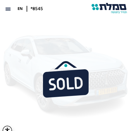
EN
*8545