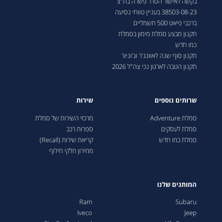
בקשה לאישור הסדר פשרה בת"צ
38503-08-23 בעניין טווחי נסיעה
ברכבי פיאט 500 חשמליים
תקנון מבצע סמלת מימון בסמלת
כמו חדש
תקנון סוף שנה לאוונג'ר וג'וניור
תקנון הטבה לארגון נכי צה"ל 2026
שרותים נוספים
שירות
סמלת Adventure
מרכזי השירות של סמלת
סמלת לעסקים
ספרות רכב
סמלת כמו חדש
קריאת שירות (Recall)
מחירון חלקי חילוף
המותגים שלנו
Ram
Subaru
Iveco
Jeep