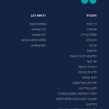
החברה
רכישת רכב
דף הבית
אולמות תצוגה
אודותינו
ג’יפ online
סמלת קריירה
ליפ online
ההנהלה
אלפא רומיאו online
ערכים
ראם online
חדשנות
פודקסט תרבות השטח
צור קשר
הצהרת נגישות
מדיניות פרטיות
תנאי שימוש
מדיניות ביטול עסקה
תקנון טרייד אין
הסדר הסתלקות מוסכם במסגרת
תובענה ייצוגית (רכבי אלפא רומיאו
ג'ולייטה)