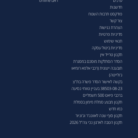
ערכים
ראם online
חדשנות
פודקסט תרבות השטח
צור קשר
הצהרת נגישות
מדיניות פרטיות
תנאי שימוש
מדיניות ביטול עסקה
תקנון טרייד אין
הסדר הסתלקות מוסכם במסגרת
תובענה ייצוגית (רכבי אלפא רומיאו
ג'ולייטה)
בקשה לאישור הסדר פשרה בת"צ
38503-08-23 בעניין טווחי נסיעה
ברכבי פיאט 500 חשמליים
תקנון מבצע סמלת מימון בסמלת
כמו חדש
תקנון סוף שנה לאוונג'ר וג'וניור
תקנון הטבה לארגון נכי צה"ל 2026