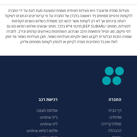
פעילות סמלת אדוונצ'ר היא פעילות חוויתית מוספת המוצעת מעת לעת על ידי החברה
ללקוחות פרטיים מסוימים (יד ראשונה בלבד) של החברה על פי קריטריונים הנתונים לשיקול
דעתה וביניהם אך לא רק לקוחות אשר רכשו רכב מסמלת בשלוש השנים הקודמות
לפעילות, ממותגי JEEP SUBARU מדגמי 4*4 בלבד, מותגי אבארט ואלפא רומיאו כמו גם
לפי מיקום, סוג הטיול והתאמת הרכב שנרכש, השתתפות באירועים קודמים וכיו"ב. לחברה
שמורה הזכות הבלעדית לקבוע האם יתקיימו פעילויות כאמור, תוכן פעילויות כאמור ומי יוזמן
לאלו ואין כל התחייבות מצדה לקיימן או להזמין לקוחות מסוימים אליהן.
החברה
רכישת רכב
דף הבית
אולמות תצוגה
אודותינו
ג’יפ online
סמלת קריירה
ליפ online
ההנהלה
אלפא רומיאו online