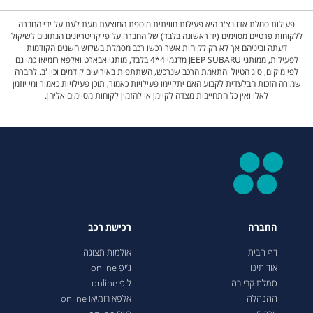
פעילות סמלת אדוונצ'ר היא פעילות חוויתית מוספת המוצעת מעת לעת על ידי החברה
ללקוחות פרטיים מסוימים (יד ראשונה בלבד) של החברה על פי קריטריונים הנתונים לשיקול
דעתה וביניהם אך לא רק לקוחות אשר רכשו רכב מסמלת בשלוש השנים הקודמות
לפעילות, ממותגי JEEP SUBARU מדגמי 4*4 בלבד, מותגי אבארט ואלפא רומיאו כמו גם
לפי מיקום, סוג הטיול והתאמת הרכב שנרכש, השתתפות באירועים קודמים וכיו"ב. לחברה
שמורה הזכות הבלעדית לקבוע האם יתקיימו פעילויות כאמור, תוכן פעילויות כאמור ומי יוזמן
לאלו ואין כל התחייבות מצדה לקיימן או להזמין לקוחות מסוימים אליהן.
החברה
רכישת רכב
דף הבית
אולמות תצוגה
אודותינו
ג’יפ online
סמלת קריירה
ליפ online
ההנהלה
אלפא רומיאו online