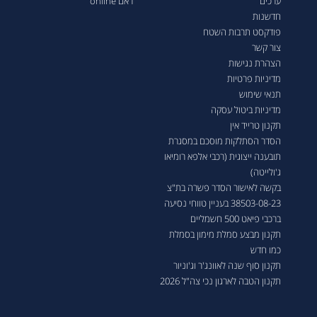
ערכים
ראם online
חדשנות
פודקסט תרבות השטח
צור קשר
הצהרת נגישות
מדיניות פרטיות
תנאי שימוש
מדיניות ביטול עסקה
תקנון טרייד אין
הסדר הסתלקות מוסכם במסגרת
תובענה ייצוגית (רכבי אלפא רומיאו
ג'ולייטה)
בקשה לאישור הסדר פשרה בת"צ
38503-08-23 בעניין טווחי נסיעה
ברכבי פיאט 500 חשמליים
תקנון מבצע סמלת מימון בסמלת
כמו חדש
תקנון סוף שנה לאוונג'ר וג'וניור
תקנון הטבה לארגון נכי צה"ל 2026