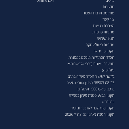
ערכים
ראם online
חדשנות
פודקסט תרבות השטח
צור קשר
הצהרת נגישות
מדיניות פרטיות
תנאי שימוש
מדיניות ביטול עסקה
תקנון טרייד אין
הסדר הסתלקות מוסכם במסגרת
תובענה ייצוגית (רכבי אלפא רומיאו
ג'ולייטה)
בקשה לאישור הסדר פשרה בת"צ
38503-08-23 בעניין טווחי נסיעה
ברכבי פיאט 500 חשמליים
תקנון מבצע סמלת מימון בסמלת
כמו חדש
תקנון סוף שנה לאוונג'ר וג'וניור
תקנון הטבה לארגון נכי צה"ל 2026