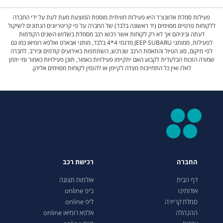
פעילות סמלת אדוונצ'ר היא פעילות חוויתית מוספת המוצעת מעת לעת על ידי החברה
ללקוחות פרטיים מסוימים (יד ראשונה בלבד) של החברה על פי קריטריונים הנתונים לשיקול
דעתה וביניהם אך לא רק לקוחות אשר רכשו רכב מסמלת בשלוש השנים הקודמות
לפעילות, ממותגי JEEP SUBARU מדגמי 4*4 בלבד, מותגי אבארט ואלפא רומיאו כמו גם
לפי מיקום, סוג הטיול והתאמת הרכב שנרכש, השתתפות באירועים קודמים וכיו"ב. לחברה
שמורה הזכות הבלעדית לקבוע האם יתקיימו פעילויות כאמור, תוכן פעילויות כאמור ומי יוזמן
לאלו ואין כל התחייבות מצדה לקיימן או להזמין לקוחות מסוימים אליהן.
החברה
רכישת רכב
דף הבית
אולמות תצוגה
אודותינו
ג’יפ online
סמלת קריירה
ליפ online
ההנהלה
אלפא רומיאו online