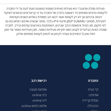
פעילות סמלת אדוונצ'ר היא פעילות חוויתית מוספת המוצעת מעת לעת על ידי החברה
ללקוחות פרטיים מסוימים (יד ראשונה בלבד) של החברה על פי קריטריונים הנתונים לשיקול
דעתה וביניהם אך לא רק לקוחות אשר רכשו רכב מסמלת בשלוש השנים הקודמות
לפעילות, ממותגי JEEP SUBARU מדגמי 4*4 בלבד, מותגי אבארט ואלפא רומיאו כמו גם
לפי מיקום, סוג הטיול והתאמת הרכב שנרכש, השתתפות באירועים קודמים וכיו"ב. לחברה
שמורה הזכות הבלעדית לקבוע האם יתקיימו פעילויות כאמור, תוכן פעילויות כאמור ומי יוזמן
לאלו ואין כל התחייבות מצדה לקיימן או להזמין לקוחות מסוימים אליהן.
החברה
רכישת רכב
דף הבית
אולמות תצוגה
אודותינו
ג’יפ online
סמלת קריירה
ליפ online
ההנהלה
אלפא רומיאו online