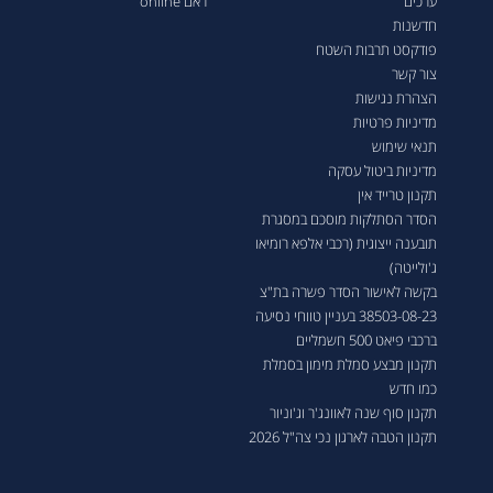
ערכים
ראם online
חדשנות
פודקסט תרבות השטח
צור קשר
הצהרת נגישות
מדיניות פרטיות
תנאי שימוש
מדיניות ביטול עסקה
תקנון טרייד אין
הסדר הסתלקות מוסכם במסגרת
תובענה ייצוגית (רכבי אלפא רומיאו
ג'ולייטה)
בקשה לאישור הסדר פשרה בת"צ
38503-08-23 בעניין טווחי נסיעה
ברכבי פיאט 500 חשמליים
תקנון מבצע סמלת מימון בסמלת
כמו חדש
תקנון סוף שנה לאוונג'ר וג'וניור
תקנון הטבה לארגון נכי צה"ל 2026