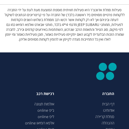
פעילות סמלת אדוונצ'ר היא פעילות חוויתית מוספת המוצעת מעת לעת על ידי החברה
ללקוחות פרטיים מסוימים (יד ראשונה בלבד) של החברה על פי קריטריונים הנתונים לשיקול
דעתה וביניהם אך לא רק לקוחות אשר רכשו רכב מסמלת בשלוש השנים הקודמות
לפעילות, ממותגי JEEP SUBARU מדגמי 4*4 בלבד, מותגי אבארט ואלפא רומיאו כמו גם
לפי מיקום, סוג הטיול והתאמת הרכב שנרכש, השתתפות באירועים קודמים וכיו"ב. לחברה
שמורה הזכות הבלעדית לקבוע האם יתקיימו פעילויות כאמור, תוכן פעילויות כאמור ומי יוזמן
לאלו ואין כל התחייבות מצדה לקיימן או להזמין לקוחות מסוימים אליהן.
החברה
רכישת רכב
דף הבית
אולמות תצוגה
אודותינו
ג’יפ online
סמלת קריירה
ליפ online
ההנהלה
אלפא רומיאו online