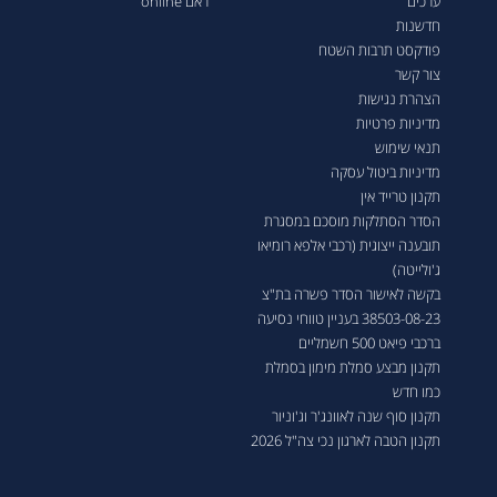
ערכים
ראם online
חדשנות
פודקסט תרבות השטח
צור קשר
הצהרת נגישות
מדיניות פרטיות
תנאי שימוש
מדיניות ביטול עסקה
תקנון טרייד אין
הסדר הסתלקות מוסכם במסגרת
תובענה ייצוגית (רכבי אלפא רומיאו
ג'ולייטה)
בקשה לאישור הסדר פשרה בת"צ
38503-08-23 בעניין טווחי נסיעה
ברכבי פיאט 500 חשמליים
תקנון מבצע סמלת מימון בסמלת
כמו חדש
תקנון סוף שנה לאוונג'ר וג'וניור
תקנון הטבה לארגון נכי צה"ל 2026