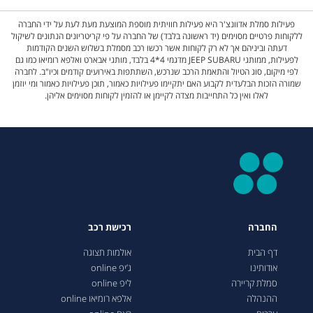
פעילות סמלת אדוונצ'ר היא פעילות חוויתית מוספת המוצעת מעת לעת על ידי החברה
ללקוחות פרטיים מסוימים (יד ראשונה בלבד) של החברה על פי קריטריונים הנתונים לשיקול
דעתה וביניהם אך לא רק לקוחות אשר רכשו רכב מסמלת בשלוש השנים הקודמות
לפעילות, ממותגי JEEP SUBARU מדגמי 4*4 בלבד, מותגי אבארט ואלפא רומיאו כמו גם
לפי מיקום, סוג הטיול והתאמת הרכב שנרכש, השתתפות באירועים קודמים וכיו"ב. לחברה
שמורה הזכות הבלעדית לקבוע האם יתקיימו פעילויות כאמור, תוכן פעילויות כאמור ומי יוזמן
לאלו ואין כל התחייבות מצדה לקיימן או להזמין לקוחות מסוימים אליהן.
החברה
רכישת רכב
דף הבית
אולמות תצוגה
אודותינו
ג’יפ online
סמלת קריירה
ליפ online
ההנהלה
אלפא רומיאו online