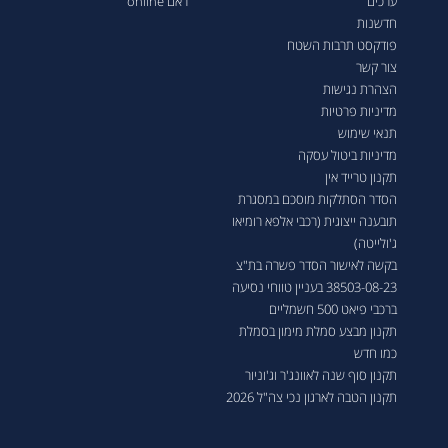
ערכים
ראם online
חדשנות
פודקסט תרבות השטח
צור קשר
הצהרת נגישות
מדיניות פרטיות
תנאי שימוש
מדיניות ביטול עסקה
תקנון טרייד אין
הסדר הסתלקות מוסכם במסגרת
תובענה ייצוגית (רכבי אלפא רומיאו
ג'ולייטה)
בקשה לאישור הסדר פשרה בת"צ
38503-08-23 בעניין טווחי נסיעה
ברכבי פיאט 500 חשמליים
תקנון מבצע סמלת מימון בסמלת
כמו חדש
תקנון סוף שנה לאוונג'ר וג'וניור
תקנון הטבה לארגון נכי צה"ל 2026