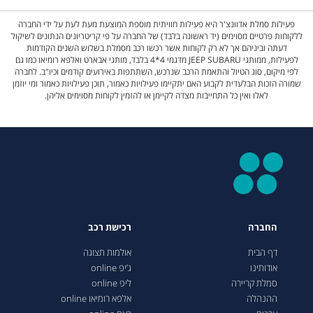
פעילות סמלת אדוונצ'ר היא פעילות חוויתית מוספת המוצעת מעת לעת על ידי החברה
ללקוחות פרטיים מסוימים (יד ראשונה בלבד) של החברה על פי קריטריונים הנתונים לשיקול
דעתה וביניהם אך לא רק לקוחות אשר רכשו רכב מסמלת בשלוש השנים הקודמות
לפעילות, ממותגי JEEP SUBARU מדגמי 4*4 בלבד, מותגי אבארט ואלפא רומיאו כמו גם
לפי מיקום, סוג הטיול והתאמת הרכב שנרכש, השתתפות באירועים קודמים וכיו"ב. לחברה
שמורה הזכות הבלעדית לקבוע האם יתקיימו פעילויות כאמור, תוכן פעילויות כאמור ומי יוזמן
לאלו ואין כל התחייבות מצדה לקיימן או להזמין לקוחות מסוימים אליהן.
החברה
רכישת רכב
דף הבית
אולמות תצוגה
אודותינו
ג’יפ online
סמלת קריירה
ליפ online
ההנהלה
אלפא רומיאו online