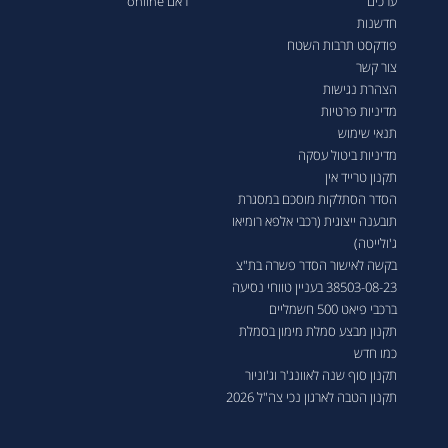
ערכים
ראם online
חדשנות
פודקסט תרבות השטח
צור קשר
הצהרת נגישות
מדיניות פרטיות
תנאי שימוש
מדיניות ביטול עסקה
תקנון טרייד אין
הסדר הסתלקות מוסכם במסגרת
תובענה ייצוגית (רכבי אלפא רומיאו
ג'ולייטה)
בקשה לאישור הסדר פשרה בת"צ
38503-08-23 בעניין טווחי נסיעה
ברכבי פיאט 500 חשמליים
תקנון מבצע סמלת מימון בסמלת
כמו חדש
תקנון סוף שנה לאוונג'ר וג'וניור
תקנון הטבה לארגון נכי צה"ל 2026