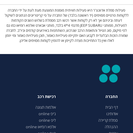
פעילות סמלת אדוונצ'ר היא פעילות חוויתית מוספת המוצעת מעת לעת על ידי החברה
ללקוחות פרטיים מסוימים (יד ראשונה בלבד) של החברה על פי קריטריונים הנתונים לשיקול
דעתה וביניהם אך לא רק לקוחות אשר רכשו רכב מסמלת בשלוש השנים הקודמות
לפעילות, ממותגי JEEP SUBARU מדגמי 4*4 בלבד, מותגי אבארט ואלפא רומיאו כמו גם
לפי מיקום, סוג הטיול והתאמת הרכב שנרכש, השתתפות באירועים קודמים וכיו"ב. לחברה
שמורה הזכות הבלעדית לקבוע האם יתקיימו פעילויות כאמור, תוכן פעילויות כאמור ומי יוזמן
לאלו ואין כל התחייבות מצדה לקיימן או להזמין לקוחות מסוימים אליהן.
החברה
רכישת רכב
דף הבית
אולמות תצוגה
אודותינו
ג’יפ online
סמלת קריירה
ליפ online
ההנהלה
אלפא רומיאו online