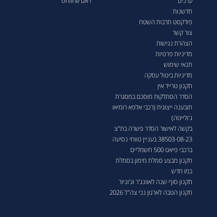
ערכים
ראם online
חדשנות
פודקסט תרבות השטח
צור קשר
הצהרת נגישות
מדיניות פרטיות
תנאי שימוש
מדיניות ביטול עסקה
תקנון טרייד אין
הסדר הסתלקות מוסכם במסגרת
תובענה ייצוגית (רכבי אלפא רומיאו
ג'ולייטה)
בקשה לאישור הסדר פשרה בת"צ
38503-08-23 בעניין טווחי נסיעה
ברכבי פיאט 500 חשמליים
תקנון מבצע סמלת מימון בסמלת
כמו חדש
תקנון סוף שנה לאוונג'ר וג'וניור
תקנון הטבה לארגון נכי צה"ל 2026