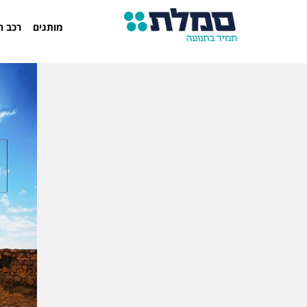
מותגים
רכב ח