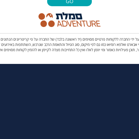
GO
 ידי החברה ללקוחות פרטיים מסוימים (יד ראשונה בלבד) של החברה על פי קריטריונים הנתוני
לפעילות, ממותגי JEEP SUBARU מדגמי 4*4 בלבד, מותגי אבארט ואלפא רומיאו כמו גם לפי מיקום, סוג הטיול והתאמת הרכב שנרכ
, תוכן פעילויות כאמור ומי יוזמן לאלו ואין כל התחייבות מצדה לקיימן או להזמין לקוחות מסוימים אל