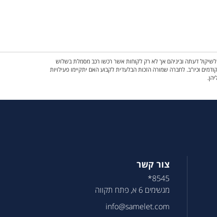
ם לשיקול דעתה וביניהם אך לא רק לקוחות אשר רכשו רכב מסמלת בשלוש
ש, השתתפות באירועים קודמים וכיו"ב. לחברה שמורה הזכות הבלעדית לקבוע האם יתקיימו פעילויות
יהן.
צור קשר
8545*
מגשימים 6 א, פתח תקווה
info@samelet.com