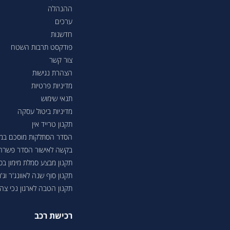
ההנהלה
ערכים
חדשנות
פודקסט תרבות השטח
צור קשר
הצהרת נגישות
מדיניות פרטיות
תנאי שימוש
מדיניות ביטול עסקה
תקנון טרייד אין
הסדר הסתלקות מוסכם במסגר
בקשה לאישור הסדר פשרה בת"צ 38503-08-23 בעניין טווחי נסיעה ברכבי
תקנון מבצע סמלת מימון ב
תקנון סוף שנה לאוונג'ר וג'ונ
תקנון הטבה לארגון נכי צה"ל 6
רכישת רכב