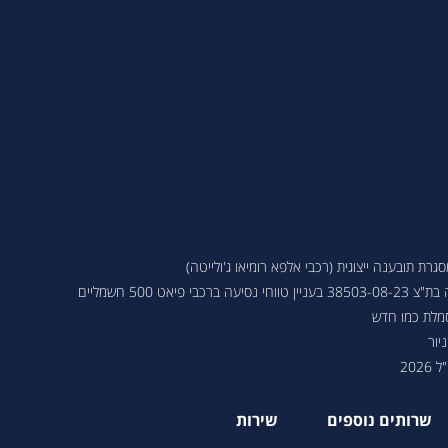
ת תובענה ייצוגית (רכבי אלפא רומיאו ג'ולייטה)
 פיאט 500 חשמליים
סמלת כמו חדש
יור
202
שרותים נוספים
שירות