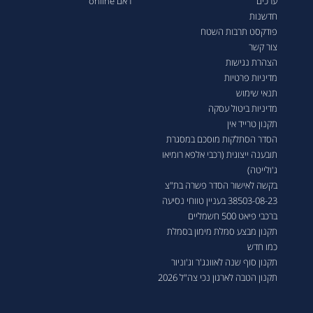
ערכים
ראם online
חדשנות
פודקסט תרבות השטח
צור קשר
הצהרת נגישות
מדיניות פרטיות
תנאי שימוש
מדיניות ביטול עסקה
תקנון טרייד אין
הסדר הסתלקות מוסכם במסגרת
תובענה ייצוגית (רכבי אלפא רומיאו
ג'ולייטה)
בקשה לאישור הסדר פשרה בת"צ
38503-08-23 בעניין טווחי נסיעה
ברכבי פיאט 500 חשמליים
תקנון מבצע סמלת מימון בסמלת
כמו חדש
תקנון סוף שנה לאוונג'ר וג'וניור
תקנון הטבה לארגון נכי צה"ל 2026