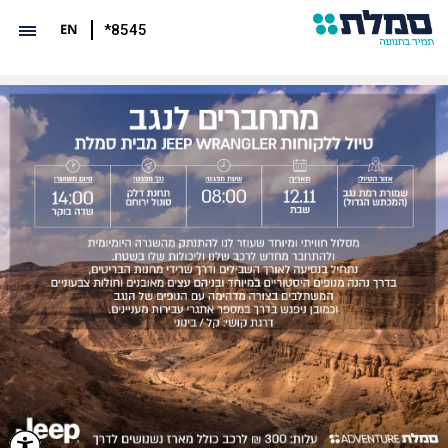
EN
*8545