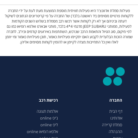
פעילות סמלת אדוונצ'ר היא פעילות חוויתית מוספת המוצעת מעת לעת על ידי החברה
ללקוחות פרטיים מסוימים (יד ראשונה בלבד) של החברה על פי קריטריונים הנתונים לשיקול
דעתה וביניהם אך לא רק לקוחות אשר רכשו רכב מסמלת בשלוש השנים הקודמות
לפעילות, ממותגי JEEP SUBARU מדגמי 4*4 בלבד, מותגי אבארט ואלפא רומיאו כמו גם
לפי מיקום, סוג הטיול והתאמת הרכב שנרכש, השתתפות באירועים קודמים וכיו"ב. לחברה
שמורה הזכות הבלעדית לקבוע האם יתקיימו פעילויות כאמור, תוכן פעילויות כאמור ומי יוזמן
לאלו ואין כל התחייבות מצדה לקיימן או להזמין לקוחות מסוימים אליהן.
החברה
רכישת רכב
דף הבית
אולמות תצוגה
אודותינו
ג’יפ online
סמלת קריירה
ליפ online
ההנהלה
אלפא רומיאו online