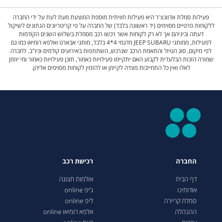
פעילות סמלת אדוונצ'ר היא פעילות חוויתית מוספת המוצעת מעת לעת על ידי החברה
ללקוחות פרטיים מסוימים (יד ראשונה בלבד) של החברה על פי קריטריונים הנתונים לשיקול
דעתה וביניהם אך לא רק לקוחות אשר רכשו רכב מסמלת בשלוש השנים הקודמות
לפעילות, ממותגי JEEP SUBARU מדגמי 4*4 בלבד, מותגי אבארט ואלפא רומיאו כמו גם
לפי מיקום, סוג הטיול והתאמת הרכב שנרכש, השתתפות באירועים קודמים וכיו"ב. לחברה
שמורה הזכות הבלעדית לקבוע האם יתקיימו פעילויות כאמור, תוכן פעילויות כאמור ומי יוזמן
לאלו ואין כל התחייבות מצדה לקיימן או להזמין לקוחות מסוימים אליהן.
החברה
רכישת רכב
דף הבית
אולמות תצוגה
אודותינו
ג’יפ online
סמלת קריירה
ליפ online
ההנהלה
אלפא רומיאו online