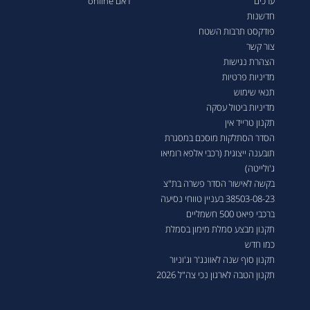
ערכים
ראם online
חדשנות
פודקסט תרבות השטח
צור קשר
הצהרת נגישות
מדיניות פרטיות
תנאי שימוש
מדיניות ביטול עסקה
תקנון טרייד אין
הסדר הסתלקות מוסכם במסגרת
תובענה ייצוגית (רכבי אלפא רומיאו
ג'ולייטה)
בקשה לאישור הסדר פשרה בת"צ
38503-08-23 בעניין טווחי נסיעה
ברכבי פיאט 500 חשמליים
תקנון מבצע סמלת מימון בסמלת
כמו חדש
תקנון סוף שנה לאוונג'ר וג'וניור
תקנון הטבה לארגון נכי צה"ל 2026