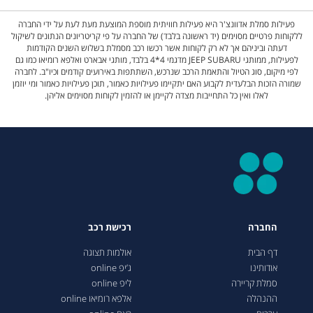
פעילות סמלת אדוונצ'ר היא פעילות חוויתית מוספת המוצעת מעת לעת על ידי החברה
ללקוחות פרטיים מסוימים (יד ראשונה בלבד) של החברה על פי קריטריונים הנתונים לשיקול
דעתה וביניהם אך לא רק לקוחות אשר רכשו רכב מסמלת בשלוש השנים הקודמות
לפעילות, ממותגי JEEP SUBARU מדגמי 4*4 בלבד, מותגי אבארט ואלפא רומיאו כמו גם
לפי מיקום, סוג הטיול והתאמת הרכב שנרכש, השתתפות באירועים קודמים וכיו"ב. לחברה
שמורה הזכות הבלעדית לקבוע האם יתקיימו פעילויות כאמור, תוכן פעילויות כאמור ומי יוזמן
לאלו ואין כל התחייבות מצדה לקיימן או להזמין לקוחות מסוימים אליהן.
החברה
רכישת רכב
דף הבית
אולמות תצוגה
אודותינו
ג’יפ online
סמלת קריירה
ליפ online
ההנהלה
אלפא רומיאו online