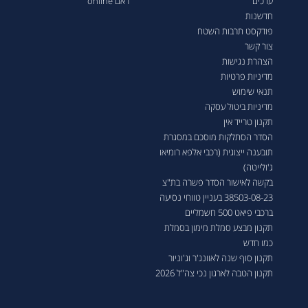
ערכים
ראם online
חדשנות
פודקסט תרבות השטח
צור קשר
הצהרת נגישות
מדיניות פרטיות
תנאי שימוש
מדיניות ביטול עסקה
תקנון טרייד אין
הסדר הסתלקות מוסכם במסגרת
תובענה ייצוגית (רכבי אלפא רומיאו
ג'ולייטה)
בקשה לאישור הסדר פשרה בת"צ
38503-08-23 בעניין טווחי נסיעה
ברכבי פיאט 500 חשמליים
תקנון מבצע סמלת מימון בסמלת
כמו חדש
תקנון סוף שנה לאוונג'ר וג'וניור
תקנון הטבה לארגון נכי צה"ל 2026