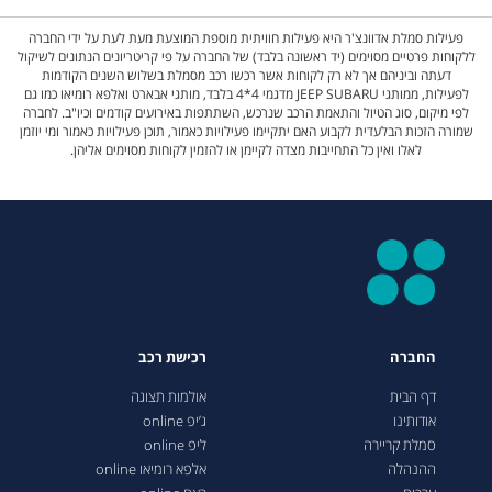
פעילות סמלת אדוונצ'ר היא פעילות חוויתית מוספת המוצעת מעת לעת על ידי החברה
ללקוחות פרטיים מסוימים (יד ראשונה בלבד) של החברה על פי קריטריונים הנתונים לשיקול
דעתה וביניהם אך לא רק לקוחות אשר רכשו רכב מסמלת בשלוש השנים הקודמות
לפעילות, ממותגי JEEP SUBARU מדגמי 4*4 בלבד, מותגי אבארט ואלפא רומיאו כמו גם
לפי מיקום, סוג הטיול והתאמת הרכב שנרכש, השתתפות באירועים קודמים וכיו"ב. לחברה
שמורה הזכות הבלעדית לקבוע האם יתקיימו פעילויות כאמור, תוכן פעילויות כאמור ומי יוזמן
לאלו ואין כל התחייבות מצדה לקיימן או להזמין לקוחות מסוימים אליהן.
החברה
רכישת רכב
דף הבית
אולמות תצוגה
אודותינו
ג’יפ online
סמלת קריירה
ליפ online
ההנהלה
אלפא רומיאו online