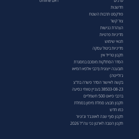
ערכים
ראם online
חדשנות
פודקסט תרבות השטח
צור קשר
הצהרת נגישות
מדיניות פרטיות
תנאי שימוש
מדיניות ביטול עסקה
תקנון טרייד אין
הסדר הסתלקות מוסכם במסגרת
תובענה ייצוגית (רכבי אלפא רומיאו
ג'ולייטה)
בקשה לאישור הסדר פשרה בת"צ
38503-08-23 בעניין טווחי נסיעה
ברכבי פיאט 500 חשמליים
תקנון מבצע סמלת מימון בסמלת
כמו חדש
תקנון סוף שנה לאוונג'ר וג'וניור
תקנון הטבה לארגון נכי צה"ל 2026