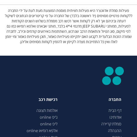
פעילות סמלת אדוונצ'ר היא פעילות חוויתית מוספת המוצעת מעת לעת על ידי החברה
ללקוחות פרטיים מסוימים (יד ראשונה בלבד) של החברה על פי קריטריונים הנתונים לשיקול
דעתה וביניהם אך לא רק לקוחות אשר רכשו רכב מסמלת בשלוש השנים הקודמות
לפעילות, ממותגי JEEP SUBARU מדגמי 4*4 בלבד, מותגי אבארט ואלפא רומיאו כמו גם
לפי מיקום, סוג הטיול והתאמת הרכב שנרכש, השתתפות באירועים קודמים וכיו"ב. לחברה
שמורה הזכות הבלעדית לקבוע האם יתקיימו פעילויות כאמור, תוכן פעילויות כאמור ומי יוזמן
לאלו ואין כל התחייבות מצדה לקיימן או להזמין לקוחות מסוימים אליהן.
החברה
רכישת רכב
דף הבית
אולמות תצוגה
אודותינו
ג’יפ online
סמלת קריירה
ליפ online
ההנהלה
אלפא רומיאו online