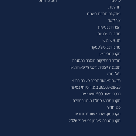
ערכים
ראם online
חדשנות
פודקסט תרבות השטח
צור קשר
הצהרת נגישות
מדיניות פרטיות
תנאי שימוש
מדיניות ביטול עסקה
תקנון טרייד אין
הסדר הסתלקות מוסכם במסגרת
תובענה ייצוגית (רכבי אלפא רומיאו
ג'ולייטה)
בקשה לאישור הסדר פשרה בת"צ
38503-08-23 בעניין טווחי נסיעה
ברכבי פיאט 500 חשמליים
תקנון מבצע סמלת מימון בסמלת
כמו חדש
תקנון סוף שנה לאוונג'ר וג'וניור
תקנון הטבה לארגון נכי צה"ל 2026