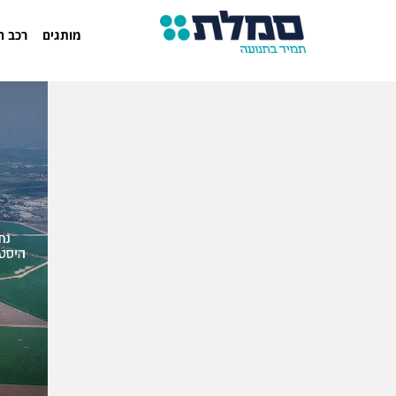
מותגים
רכב ח