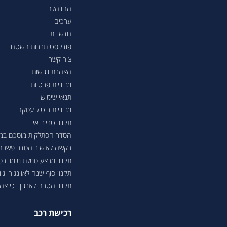
ההנהלה
ערכים
חדשנות
פודקסט תרבות השטח
צור קשר
הצהרת נגישות
מדיניות פרטיות
תנאי שימוש
מדיניות ביטול עסקה
תקנון טרייד אין
הסדר הסתלקות מוסכם במסגר
בקשה לאישור הסדר פשרה בת"צ 38503-08-23 בעניין טווחי נסיעה ברכבי
תקנון מבצע סמלת מימון ב
תקנון סוף שנה לאוונג'ר וג'ונ
תקנון הטבה לארגון נכי צה"ל 6
רכישת רכב