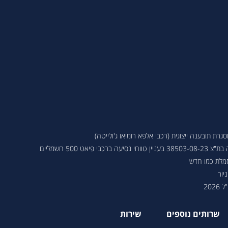
ת תובענה ייצוגית (רכבי אלפא רומיאו ג'ולייטה)
 פיאט 500 חשמליים
סמלת כמו חדש
יור
202
שרותים נוספים
שירות