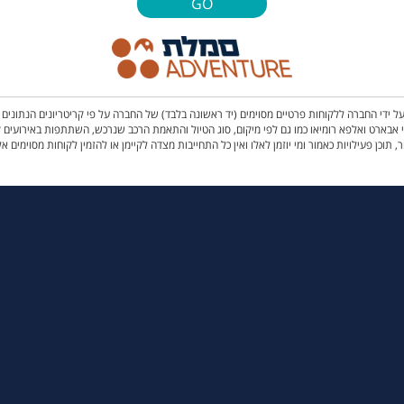
GO
 ידי החברה ללקוחות פרטיים מסוימים (יד ראשונה בלבד) של החברה על פי קריטריונים הנתוני
לפעילות, ממותגי JEEP SUBARU מדגמי 4*4 בלבד, מותגי אבארט ואלפא רומיאו כמו גם לפי מיקום, סוג הטיול והתאמת הרכב שנרכ
, תוכן פעילויות כאמור ומי יוזמן לאלו ואין כל התחייבות מצדה לקיימן או להזמין לקוחות מסוימים אל