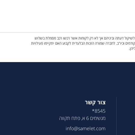
ם לשיקול דעתה וביניהם אך לא רק לקוחות אשר רכשו רכב מסמלת בשלוש
ש, השתתפות באירועים קודמים וכיו"ב. לחברה שמורה הזכות הבלעדית לקבוע האם יתקיימו פעילויות
יהן.
צור קשר
8545*
מגשימים 6 א, פתח תקווה
info@samelet.com