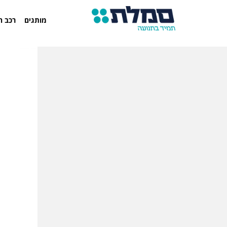
מותגים
רכב ח