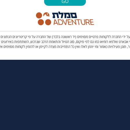
GO
 ידי החברה ללקוחות פרטיים מסוימים (יד ראשונה בלבד) של החברה על פי קריטריונים הנתוני
לפעילות, ממותגי JEEP SUBARU מדגמי 4*4 בלבד, מותגי אבארט ואלפא רומיאו כמו גם לפי מיקום, סוג הטיול והתאמת הרכב שנרכ
, תוכן פעילויות כאמור ומי יוזמן לאלו ואין כל התחייבות מצדה לקיימן או להזמין לקוחות מסוימים אל