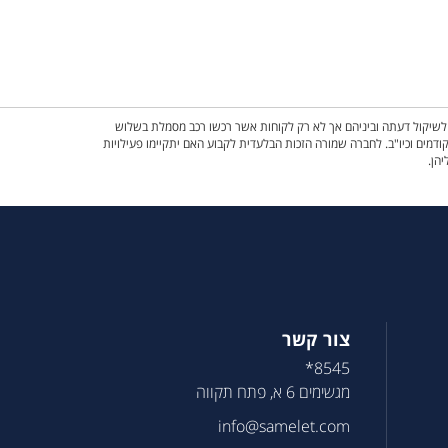
ם לשיקול דעתה וביניהם אך לא רק לקוחות אשר רכשו רכב מסמלת בשלוש
ש, השתתפות באירועים קודמים וכיו"ב. לחברה שמורה הזכות הבלעדית לקבוע האם יתקיימו פעילויות
יהן.
צור קשר
8545*
מגשימים 6 א, פתח תקווה
info@samelet.com