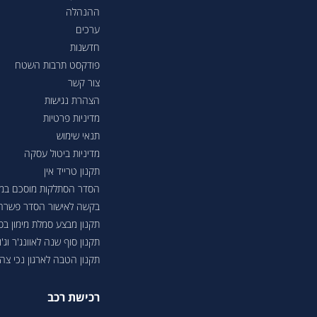
ההנהלה
ערכים
חדשנות
פודקסט תרבות השטח
צור קשר
הצהרת נגישות
מדיניות פרטיות
תנאי שימוש
מדיניות ביטול עסקה
תקנון טרייד אין
הסדר הסתלקות מוסכם במסגר
בקשה לאישור הסדר פשרה בת"צ 38503-08-23 בעניין טווחי נסיעה ברכבי
תקנון מבצע סמלת מימון ב
תקנון סוף שנה לאוונג'ר וג'ונ
תקנון הטבה לארגון נכי צה"ל 6
רכישת רכב