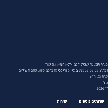
ת תובענה ייצוגית (רכבי אלפא רומיאו ג'ולייטה)
 פיאט 500 חשמליים
סמלת כמו חדש
יור
202
שרותים נוספים
שירות