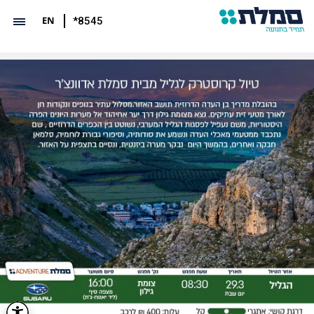
EN
*8545