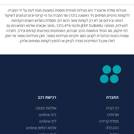
פעילות סמלת אדוונצ'ר היא פעילות חוויתית מוספת המוצעת מעת לעת על ידי החברה
ללקוחות פרטיים מסוימים (יד ראשונה בלבד) של החברה על פי קריטריונים הנתונים לשיקול
דעתה וביניהם אך לא רק לקוחות אשר רכשו רכב מסמלת בשלוש השנים הקודמות
לפעילות, ממותגי JEEP SUBARU מדגמי 4*4 בלבד, מותגי אבארט ואלפא רומיאו כמו גם
לפי מיקום, סוג הטיול והתאמת הרכב שנרכש, השתתפות באירועים קודמים וכיו"ב. לחברה
שמורה הזכות הבלעדית לקבוע האם יתקיימו פעילויות כאמור, תוכן פעילויות כאמור ומי יוזמן
לאלו ואין כל התחייבות מצדה לקיימן או להזמין לקוחות מסוימים אליהן.
החברה
רכישת רכב
דף הבית
אולמות תצוגה
אודותינו
ג’יפ online
סמלת קריירה
ליפ online
ההנהלה
אלפא רומיאו online