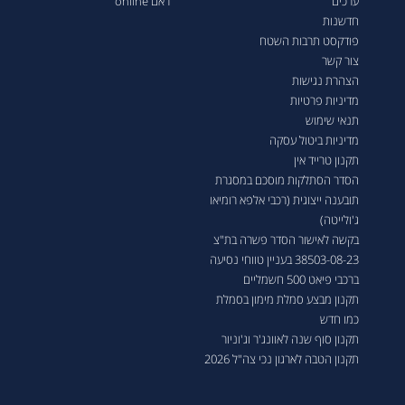
ערכים
ראם online
חדשנות
פודקסט תרבות השטח
צור קשר
הצהרת נגישות
מדיניות פרטיות
תנאי שימוש
מדיניות ביטול עסקה
תקנון טרייד אין
הסדר הסתלקות מוסכם במסגרת
תובענה ייצוגית (רכבי אלפא רומיאו
ג'ולייטה)
בקשה לאישור הסדר פשרה בת"צ
38503-08-23 בעניין טווחי נסיעה
ברכבי פיאט 500 חשמליים
תקנון מבצע סמלת מימון בסמלת
כמו חדש
תקנון סוף שנה לאוונג'ר וג'וניור
תקנון הטבה לארגון נכי צה"ל 2026