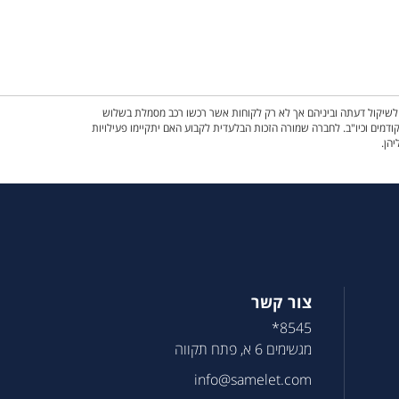
ם לשיקול דעתה וביניהם אך לא רק לקוחות אשר רכשו רכב מסמלת בשלוש
ש, השתתפות באירועים קודמים וכיו"ב. לחברה שמורה הזכות הבלעדית לקבוע האם יתקיימו פעילויות
יהן.
צור קשר
8545*
מגשימים 6 א, פתח תקווה
info@samelet.com