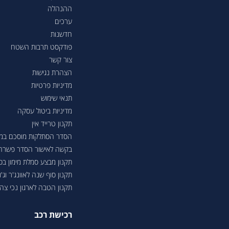
ההנהלה
ערכים
חדשנות
פודקסט תרבות השטח
צור קשר
הצהרת נגישות
מדיניות פרטיות
תנאי שימוש
מדיניות ביטול עסקה
תקנון טרייד אין
הסדר הסתלקות מוסכם במסגר
בקשה לאישור הסדר פשרה בת"צ 38503-08-23 בעניין טווחי נסיעה ברכבי
תקנון מבצע סמלת מימון ב
תקנון סוף שנה לאוונג'ר וג'ונ
תקנון הטבה לארגון נכי צה"ל 6
רכישת רכב