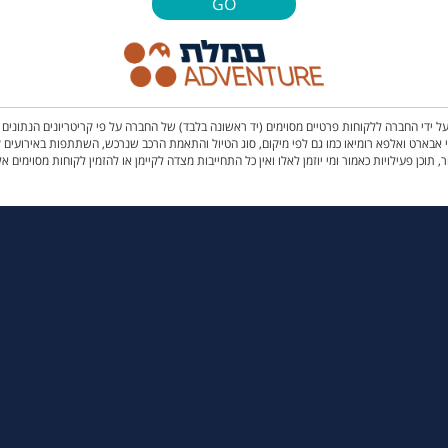
GO
 ידי החברה ללקוחות פרטיים מסוימים (יד ראשונה בלבד) של החברה על פי קריטריונים הנתוני
לפעילות, ממותגי JEEP SUBARU מדגמי 4*4 בלבד, מותגי אבארט ואלפא רומיאו כמו גם לפי מיקום, סוג הטיול והתאמת הרכב שנרכ
, תוכן פעילויות כאמור ומי יוזמן לאלו ואין כל התחייבות מצדה לקיימן או להזמין לקוחות מסוימים אל