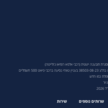
ת תובענה ייצוגית (רכבי אלפא רומיאו ג'ולייטה)
 פיאט 500 חשמליים
סמלת כמו חדש
יור
202
שרותים נוספים
שירות