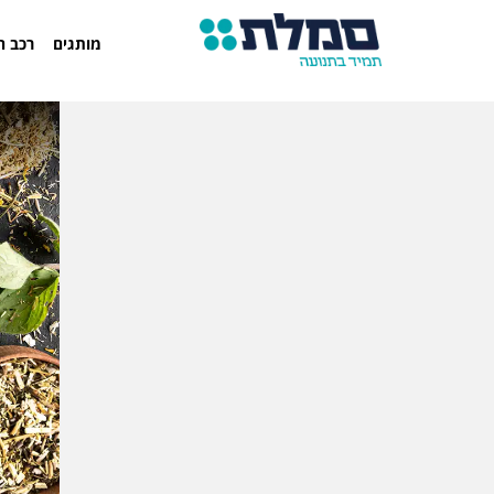
מותגים
רכב ח