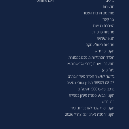
ערכים
ראם online
חדשנות
פודקסט תרבות השטח
צור קשר
הצהרת נגישות
מדיניות פרטיות
תנאי שימוש
מדיניות ביטול עסקה
תקנון טרייד אין
הסדר הסתלקות מוסכם במסגרת
תובענה ייצוגית (רכבי אלפא רומיאו
ג'ולייטה)
בקשה לאישור הסדר פשרה בת"צ
38503-08-23 בעניין טווחי נסיעה
ברכבי פיאט 500 חשמליים
תקנון מבצע סמלת מימון בסמלת
כמו חדש
תקנון סוף שנה לאוונג'ר וג'וניור
תקנון הטבה לארגון נכי צה"ל 2026