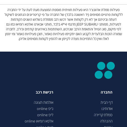
פעילות סמלת אדוונצ'ר היא פעילות חוויתית מוספת המוצעת מעת לעת על ידי החברה
ללקוחות פרטיים מסוימים (יד ראשונה בלבד) של החברה על פי קריטריונים הנתונים לשיקול
דעתה וביניהם אך לא רק לקוחות אשר רכשו רכב מסמלת בשלוש השנים הקודמות
לפעילות, ממותגי JEEP SUBARU מדגמי 4*4 בלבד, מותגי אבארט ואלפא רומיאו כמו גם
לפי מיקום, סוג הטיול והתאמת הרכב שנרכש, השתתפות באירועים קודמים וכיו"ב. לחברה
שמורה הזכות הבלעדית לקבוע האם יתקיימו פעילויות כאמור, תוכן פעילויות כאמור ומי יוזמן
לאלו ואין כל התחייבות מצדה לקיימן או להזמין לקוחות מסוימים אליהן.
החברה
רכישת רכב
דף הבית
אולמות תצוגה
אודותינו
ג’יפ online
סמלת קריירה
ליפ online
ההנהלה
אלפא רומיאו online