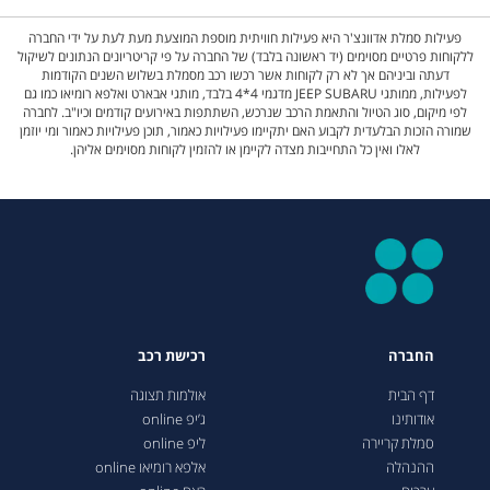
פעילות סמלת אדוונצ'ר היא פעילות חוויתית מוספת המוצעת מעת לעת על ידי החברה
ללקוחות פרטיים מסוימים (יד ראשונה בלבד) של החברה על פי קריטריונים הנתונים לשיקול
דעתה וביניהם אך לא רק לקוחות אשר רכשו רכב מסמלת בשלוש השנים הקודמות
לפעילות, ממותגי JEEP SUBARU מדגמי 4*4 בלבד, מותגי אבארט ואלפא רומיאו כמו גם
לפי מיקום, סוג הטיול והתאמת הרכב שנרכש, השתתפות באירועים קודמים וכיו"ב. לחברה
שמורה הזכות הבלעדית לקבוע האם יתקיימו פעילויות כאמור, תוכן פעילויות כאמור ומי יוזמן
לאלו ואין כל התחייבות מצדה לקיימן או להזמין לקוחות מסוימים אליהן.
החברה
רכישת רכב
דף הבית
אולמות תצוגה
אודותינו
ג’יפ online
סמלת קריירה
ליפ online
ההנהלה
אלפא רומיאו online