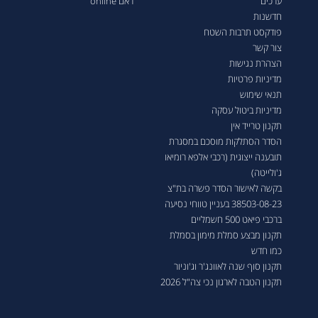
ערכים
ראם online
חדשנות
פודקסט תרבות השטח
צור קשר
הצהרת נגישות
מדיניות פרטיות
תנאי שימוש
מדיניות ביטול עסקה
תקנון טרייד אין
הסדר הסתלקות מוסכם במסגרת
תובענה ייצוגית (רכבי אלפא רומיאו
ג'ולייטה)
בקשה לאישור הסדר פשרה בת"צ
38503-08-23 בעניין טווחי נסיעה
ברכבי פיאט 500 חשמליים
תקנון מבצע סמלת מימון בסמלת
כמו חדש
תקנון סוף שנה לאוונג'ר וג'וניור
תקנון הטבה לארגון נכי צה"ל 2026