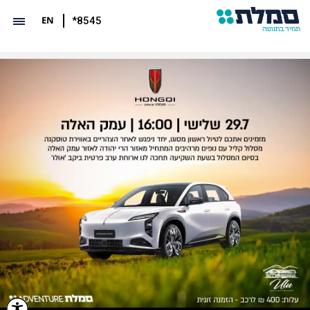
EN
*8545