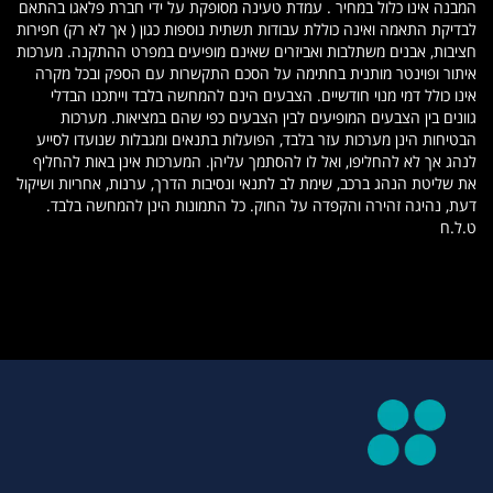
המבנה אינו כלול במחיר . עמדת טעינה מסופקת על ידי חברת פלאגו בהתאם
לבדיקת התאמה ואינה כוללת עבודות תשתית נוספות כגון ( אך לא רק) חפירות
חציבות, אבנים משתלבות ואביזרים שאינם מופיעים במפרט ההתקנה. מערכות
איתור ופוינטר מותנית בחתימה על הסכם התקשרות עם הספק ובכל מקרה
אינו כולל דמי מנוי חודשיים. הצבעים הינם להמחשה בלבד וייתכנו הבדלי
גוונים בין הצבעים המופיעים לבין הצבעים כפי שהם במציאות. מערכות
הבטיחות הינן מערכות עזר בלבד, הפועלות בתנאים ומגבלות שנועדו לסייע
לנהג אך לא להחליפו, ואל לו להסתמך עליהן. המערכות אינן באות להחליף
את שליטת הנהג ברכב, שימת לב לתנאי ונסיבות הדרך, ערנות, אחריות ושיקול
דעת, נהיגה זהירה והקפדה על החוק. כל התמונות הינן להמחשה בלבד.
ט.ל.ח