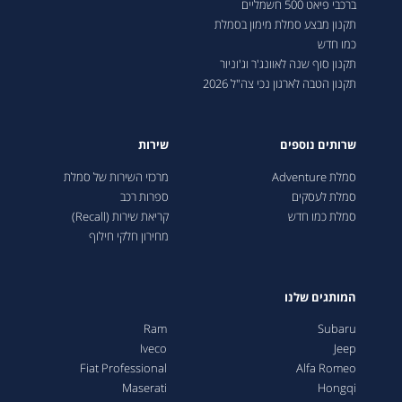
ברכבי פיאט 500 חשמליים
תקנון מבצע סמלת מימון בסמלת
כמו חדש
תקנון סוף שנה לאוונג'ר וג'וניור
תקנון הטבה לארגון נכי צה"ל 2026
שרותים נוספים
שירות
סמלת Adventure
מרכזי השירות של סמלת
סמלת לעסקים
ספרות רכב
סמלת כמו חדש
קריאת שירות (Recall)
מחירון חלקי חילוף
המותגים שלנו
Ram
Subaru
Iveco
Jeep
Fiat Professional
Alfa Romeo
Maserati
Hongqi