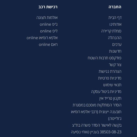
החברה
רכישת רכב
דף הבית
אולמות תצוגה
אודותינו
ג’יפ online
סמלת קריירה
ליפ online
ההנהלה
אלפא רומיאו online
ערכים
ראם online
חדשנות
פודקסט תרבות השטח
צור קשר
הצהרת נגישות
מדיניות פרטיות
תנאי שימוש
מדיניות ביטול עסקה
תקנון טרייד אין
הסדר הסתלקות מוסכם במסגרת
תובענה ייצוגית (רכבי אלפא רומיאו
ג'ולייטה)
בקשה לאישור הסדר פשרה בת"צ
38503-08-23 בעניין טווחי נסיעה