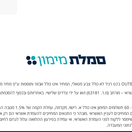
המימון מועמד על ידי סמלת מימון בע”מ, ח.פ. 516393469, בעלת רישיון למתן אשראי – מורחב (מ.ר. 
ם המחייבים לעניין האשראי .מובהר כי התנאים המחייבים להעמדת אשראי הם רק אל
ימסר ללקוח לפני העמדת האשראי. אי עמידה בפירעון ההלוואה עלול לגרום לחיוב 
נתוני המעבדה.