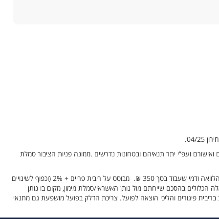
63181) ו/או על ידי צדדים שלישיי. באחריותם ובכפוף להסכמתם ואישורם ועפ”י יתר תנאיהם ובטחונות נדרשים .ממונה פניות הציבור סמלת
המימון ללקוחות שיאושרו מעל גיל 24 . עד -100% ממחיר הרכב בלבד החזר עד- 60 תשלומים המימון אינו כולל א. רישוי, מקדמה, עמלת הקמה של 1.5% מגובה ההלוואה ודמי שעבוד בסך 350 ₪. מבוסס על ריבית פריים + 2% (וכפוף לשינויים
ה הכלולים בהסכם שייחתם מול נותן האשראי/סמלת מימון, מקום בו נותן
בריבית פיגורים והליכי הוצאה לפועל. צריכת הדלק בפועל מושפעת גם מתנאי