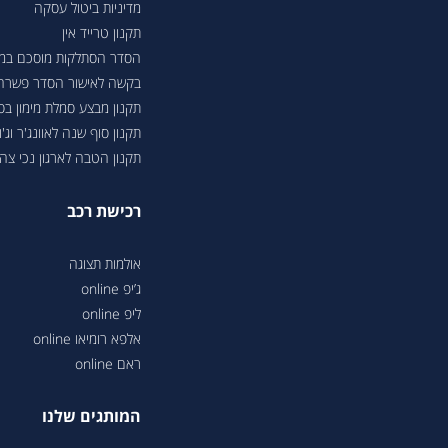
מדיניות ביטול עסקה
תקנון טרייד אין
הסדר הסתלקות מוסכם במסגר
בקשה לאישור הסדר פשרה בת"צ 38503-08-23 בעניין טווחי נסיעה ברכבי
תקנון מבצע סמלת מימון ב
תקנון סוף שנה לאוונג'ר וג'ונ
תקנון הטבה לארגון נכי צה"ל 6
רכישת רכב
אולמות תצוגה
ג’יפ online
ליפ online
אלפא רומיאו online
ראם online
המותגים שלנו