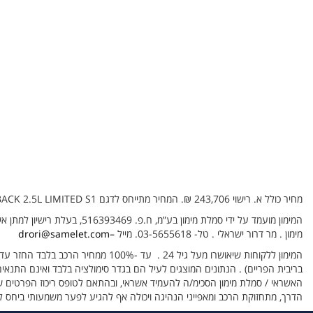
מחיר כולל א. רישוי 243,706 ₪. המחיר מתייחס לדגם OUTBACK 2.5L LIMITED S1 ג'נט רגיל לא כולל צבע מטאלי, המחיר אינו כולל אבזור ותוספות ע"פ מחיר מחירון 04/25.
מימון . מר דרור ישראלי . טל- 03-5655618. מייל
–drori@samelet.com
בריבית הפריים) . הנתונים המוצגים לעיל הם בגדר סימולציה בלבד ואינם התנאי
האשראי / סמלת מימון הסכימ/ה להעמיד אשראי, ובהתאם לטופס ריכוז הפרטים שי
הדרך, מתחזוקת הרכב ומאפייני הנהיגה ויכולה אף להגיע לפער משמעותי ביחס ל