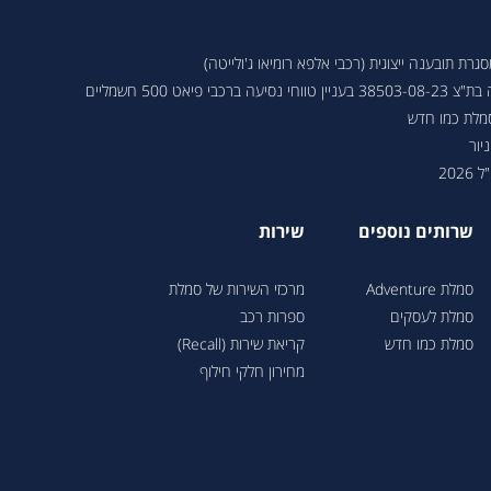
ת תובענה ייצוגית (רכבי אלפא רומיאו ג'ולייטה)
 פיאט 500 חשמליים
סמלת כמו חדש
יור
202
שרותים נוספים
שירות
סמלת Adventure
מרכזי השירות של סמלת
סמלת לעסקים
ספרות רכב
סמלת כמו חדש
קריאת שירות (Recall)
מחירון חלקי חילוף