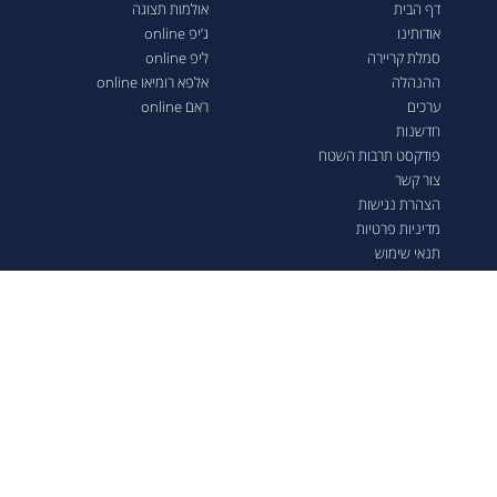
דף הבית
אולמות תצוגה
אודותינו
ג’יפ online
סמלת קריירה
ליפ online
ההנהלה
אלפא רומיאו online
ערכים
ראם online
חדשנות
פודקסט תרבות השטח
צור קשר
הצהרת נגישות
מדיניות פרטיות
תנאי שימוש
מדיניות ביטול עסקה
תקנון טרייד אין
הסדר הסתלקות מוסכם במסגרת
תובענה ייצוגית (רכבי אלפא רומיאו
ג'ולייטה)
בקשה לאישור הסדר פשרה בת"צ
38503-08-23 בעניין טווחי נסיעה
ברכבי פיאט 500 חשמליים
תקנון מבצע סמלת מימון בסמלת