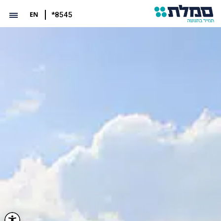
EN
*8545