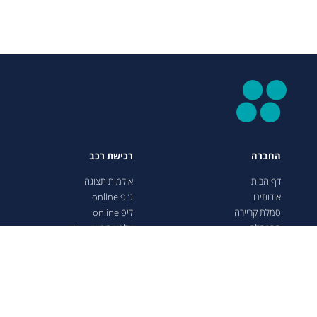
החברה
רכישת רכב
דף הבית
אולמות תצוגה
אודותינו
ג’יפ online
סמלת קריירה
ליפ online
ההנהלה
אלפא רומיאו online
ערכים
ראם online
חדשנות
פודקסט תרבות השטח
צור קשר
הצהרת נגישות