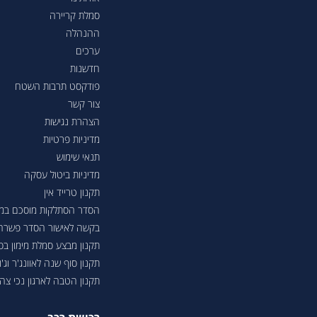
סמלת קריירה
ההנהלה
ערכים
חדשנות
פודקסט תרבות השטח
צור קשר
הצהרת נגישות
מדיניות פרטיות
תנאי שימוש
מדיניות ביטול עסקה
תקנון טרייד אין
הסדר הסתלקות מוסכם במסגר
בקשה לאישור הסדר פשרה בת"צ 38503-08-23 בעניין טווחי נסיעה ברכבי
תקנון מבצע סמלת מימון ב
תקנון סוף שנה לאוונג'ר וג'ונ
תקנון הטבה לארגון נכי צה"ל 6