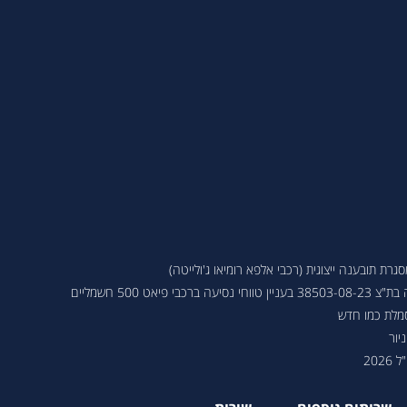
ת תובענה ייצוגית (רכבי אלפא רומיאו ג'ולייטה)
 פיאט 500 חשמליים
סמלת כמו חדש
יור
202