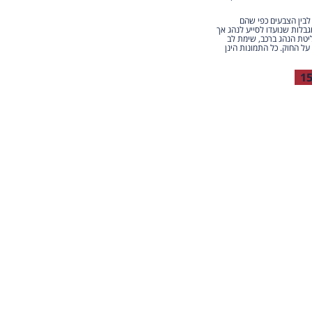
 לבין הצבעים כפי שהם
גבלות שנועדו לסייע לנהג אך
יטת הנהג ברכב, שימת לב
על החוק. כל התמונות הינן
1