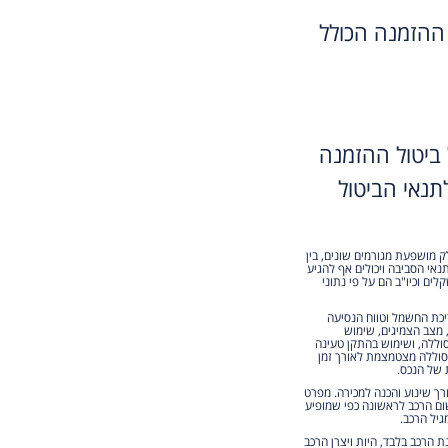
ההזמנה הכולל
ביטול ההזמנה
נאי הביטול
ק מושפעת מגורמים שונים, בין
נאי הסביבה ויכולים אף להגיע
ים וכיו"ב הם על פי נתוני
ריכת החשמל וטווח הנסיעה
, מצב הצמיגים, שימוש
וללה, ושימוש בהתקן טעינה
הסוללה מצטמצמת לאורך זמן
 של הנכס.
מוש למעט לצורך שינוע והכנה למכירה. מפרט
ום הרכב לראשונה כפי שמופיע
גיל הרכב.
הרכב בלבד, היות ויצרן הרכב