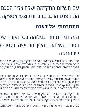
עם תשלום המקדמה ישלח אליך הסכם 
את מפרט הרכב בו בחרת וצפי אספקה.
התחרטת? אל דאגה
המקדמה תוחזר במלואה בכל מקרה של 
בטרם השלמת תהליך הרכישה ובכפוף לת
שבהזמנה.
רכב המונע בנזין נתוני צריכת הדלק הם לפי בדיקות המעבדה. צריכת הדל
היתר, ממהירות הנסיעה, אופי הנהיגה, מצב הצמיגים, שימוש באביזרים, ת
לפער משמעותי לעומת נתוני המעבדה. נתוני הספק, יכולת, מרווחים, משקל
היצרן.
רכב מנוע חשמלי, הנתונים השונים הינם נתוני יצרן ובבדיקות מעבדה. צ
בפועל מושפע מגורמים שונים, בין היתר, ממהירות הנסיעה, אופי הנהיגה
באביזרים, תנאי הסביבה, קיבולת סוללת ההנעה בראשית הנסיעה, גיל הס
תקין ויכולים אף להגיע לפער משמעותי לעומת נתוני המעבדה. קיבולת 
ובכלל זה כתוצאה מאופן השימוש. קצב הטעינה בפועל תלוי גם בתשתיות
רכב 0 ק"מ, רכב יד שניה, חדש 0 ק"מ אשר לא בוצע בו שי
הרכב והאחריות זהה לרכב יד ראשונה. תקופת האחריות תחול ממועד ריש
ברישיון הרכב, נתון זה הינו תקף גם לביצוע פעולות תחזוקה המושפעות מ
מפרט הרכב – המפרט המחייב הוא המפרט המפורסם במועד חתימת הזמנת 