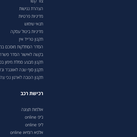
צור קשר
הצהרת נגישות
מדיניות פרטיות
תנאי שימוש
מדיניות ביטול עסקה
תקנון טרייד אין
הסדר הסתלקות מוסכם במסגר
בקשה לאישור הסדר פשרה בת"צ 38503-08-23 בעניין טווחי נסיעה ברכבי
תקנון מבצע סמלת מימון ב
תקנון סוף שנה לאוונג'ר וג'ונ
תקנון הטבה לארגון נכי צה"ל 6
רכישת רכב
אולמות תצוגה
ג’יפ online
ליפ online
אלפא רומיאו online