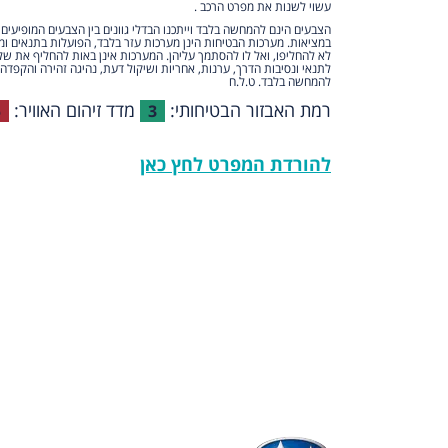
עשוי לשנות את מפרט הרכב .
הצבעים הינם להמחשה בלבד וייתכנו הבדלי גוונים בין הצבעים המופיעים
במציאות. מערכות הבטיחות הינן מערכות עזר בלבד, הפועלות בתנאים ומ
לא להחליפו, ואל לו להסתמך עליהן. המערכות אינן באות להחליף את של
לתנאי ונסיבות הדרך, ערנות, אחריות ושיקול דעת, נהיגה זהירה והקפדה 
להמחשה בלבד. ט.ל.ח
רמת האבזור הבטיחותי:
מדד זיהום האוויר:
5
3
להורדת המפרט לחץ כאן