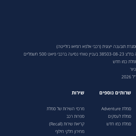
ת תובענה ייצוגית (רכבי אלפא רומיאו ג'ולייטה)
 פיאט 500 חשמליים
סמלת כמו חדש
יור
202
שרותים נוספים
שירות
סמלת Adventure
מרכזי השירות של סמלת
סמלת לעסקים
ספרות רכב
סמלת כמו חדש
קריאת שירות (Recall)
מחירון חלקי חילוף