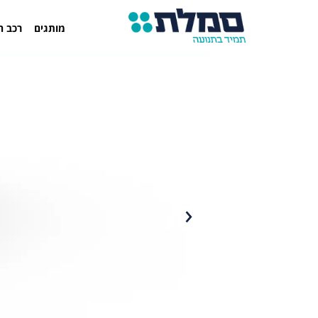
מותגים
רכב ח