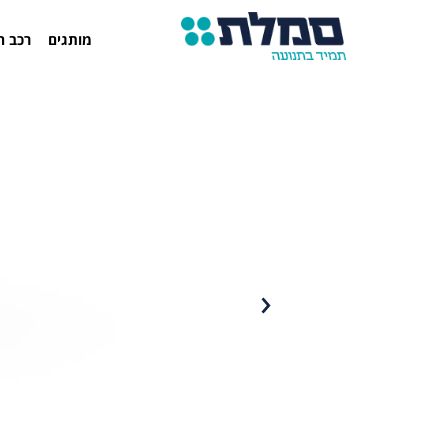
מותגים
רכב ח