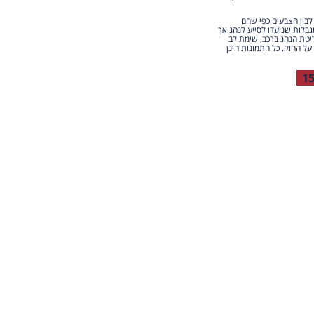
 לבין הצבעים כפי שהם
גבלות שנועדו לסייע לנהג אך
יטת הנהג ברכב, שימת לב
על החוק. כל התמונות הינן
1