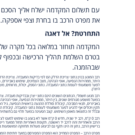
עם תשלום המקדמה ישלח אליך הסכם 
את מפרט הרכב בו בחרת וצפי אספקה.
התחרטת? אל דאגה
המקדמה תוחזר במלואה בכל מקרה של 
בטרם השלמת תהליך הרכישה ובכפוף לת
שבהזמנה.
רכב המונע בנזין נתוני צריכת הדלק הם לפי בדיקות המעבדה. צריכת הדל
היתר, ממהירות הנסיעה, אופי הנהיגה, מצב הצמיגים, שימוש באביזרים, ת
לפער משמעותי לעומת נתוני המעבדה. נתוני הספק, יכולת, מרווחים, משקל
היצרן.
רכב מנוע חשמלי, הנתונים השונים הינם נתוני יצרן ובבדיקות מעבדה. צ
בפועל מושפע מגורמים שונים, בין היתר, ממהירות הנסיעה, אופי הנהיגה
באביזרים, תנאי הסביבה, קיבולת סוללת ההנעה בראשית הנסיעה, גיל הס
תקין ויכולים אף להגיע לפער משמעותי לעומת נתוני המעבדה. קיבולת 
ובכלל זה כתוצאה מאופן השימוש. קצב הטעינה בפועל תלוי גם בתשתיות
רכב 0 ק"מ, רכב יד שניה, חדש 0 ק"מ אשר לא בוצע בו שי
הרכב והאחריות זהה לרכב יד ראשונה. תקופת האחריות תחול ממועד ריש
ברישיון הרכב, נתון זה הינו תקף גם לביצוע פעולות תחזוקה המושפעות מ
מפרט הרכב – המפרט המחייב הוא המפרט המפורסם במועד חתימת הזמנת 