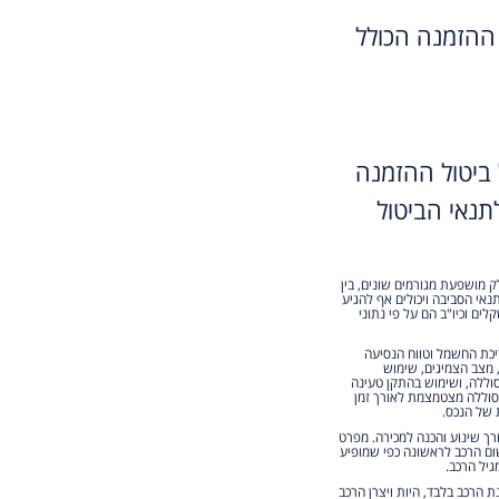
ההזמנה הכולל
ביטול ההזמנה
נאי הביטול
ק מושפעת מגורמים שונים, בין
נאי הסביבה ויכולים אף להגיע
ים וכיו"ב הם על פי נתוני
ריכת החשמל וטווח הנסיעה
, מצב הצמיגים, שימוש
וללה, ושימוש בהתקן טעינה
הסוללה מצטמצמת לאורך זמן
 של הנכס.
מוש למעט לצורך שינוע והכנה למכירה. מפרט
ום הרכב לראשונה כפי שמופיע
גיל הרכב.
הרכב בלבד, היות ויצרן הרכב