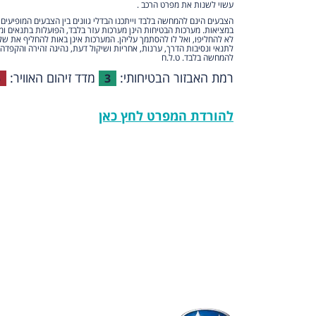
עשוי לשנות את מפרט הרכב .
הצבעים הינם להמחשה בלבד וייתכנו הבדלי גוונים בין הצבעים המופיעים
במציאות. מערכות הבטיחות הינן מערכות עזר בלבד, הפועלות בתנאים ומ
לא להחליפו, ואל לו להסתמך עליהן. המערכות אינן באות להחליף את של
לתנאי ונסיבות הדרך, ערנות, אחריות ושיקול דעת, נהיגה זהירה והקפדה 
להמחשה בלבד. ט.ל.ח
רמת האבזור הבטיחותי:
מדד זיהום האוויר:
5
3
להורדת המפרט לחץ כאן