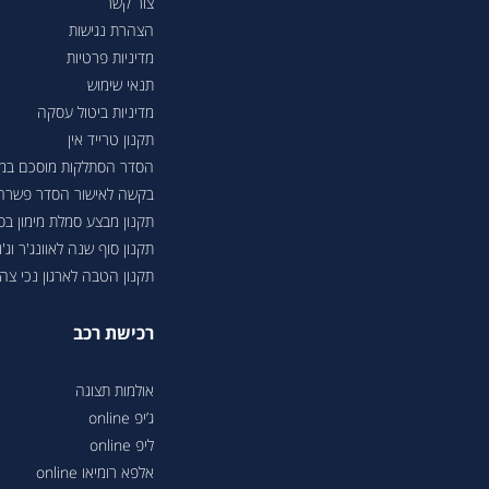
צור קשר
הצהרת נגישות
מדיניות פרטיות
תנאי שימוש
מדיניות ביטול עסקה
תקנון טרייד אין
הסדר הסתלקות מוסכם במסגר
בקשה לאישור הסדר פשרה בת"צ 38503-08-23 בעניין טווחי נסיעה ברכבי
תקנון מבצע סמלת מימון ב
תקנון סוף שנה לאוונג'ר וג'ונ
תקנון הטבה לארגון נכי צה"ל 6
רכישת רכב
אולמות תצוגה
ג’יפ online
ליפ online
אלפא רומיאו online