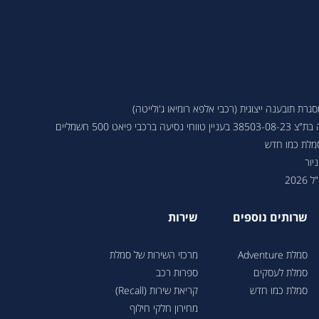
ת תובענה ייצוגית (רכבי אלפא רומיאו ג'ולייטה)
 פיאט 500 חשמליים
סמלת כמו חדש
יור
202
שרותים נוספים
שירות
סמלת Adventure
מרכזי השירות של סמלת
סמלת לעסקים
ספרות רכב
סמלת כמו חדש
קריאת שירות (Recall)
מחירון חלקי חילוף