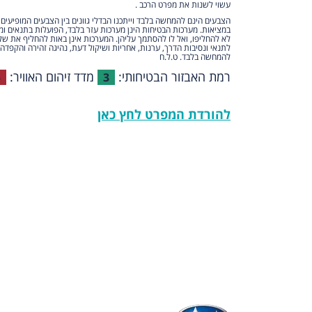
עשוי לשנות את מפרט הרכב .
הצבעים הינם להמחשה בלבד וייתכנו הבדלי גוונים בין הצבעים המופיעים
במציאות. מערכות הבטיחות הינן מערכות עזר בלבד, הפועלות בתנאים ומ
לא להחליפו, ואל לו להסתמך עליהן. המערכות אינן באות להחליף את של
לתנאי ונסיבות הדרך, ערנות, אחריות ושיקול דעת, נהיגה זהירה והקפדה 
להמחשה בלבד. ט.ל.ח
רמת האבזור הבטיחותי:
מדד זיהום האוויר:
5
3
להורדת המפרט לחץ כאן