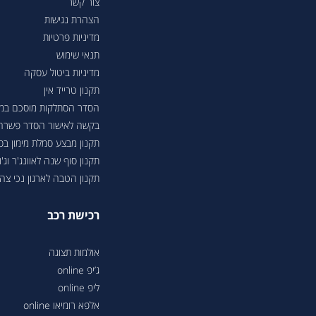
צור קשר
הצהרת נגישות
מדיניות פרטיות
תנאי שימוש
מדיניות ביטול עסקה
תקנון טרייד אין
הסדר הסתלקות מוסכם במסגר
בקשה לאישור הסדר פשרה בת"צ 38503-08-23 בעניין טווחי נסיעה ברכבי
תקנון מבצע סמלת מימון ב
תקנון סוף שנה לאוונג'ר וג'ונ
תקנון הטבה לארגון נכי צה"ל 6
רכישת רכב
אולמות תצוגה
ג’יפ online
ליפ online
אלפא רומיאו online