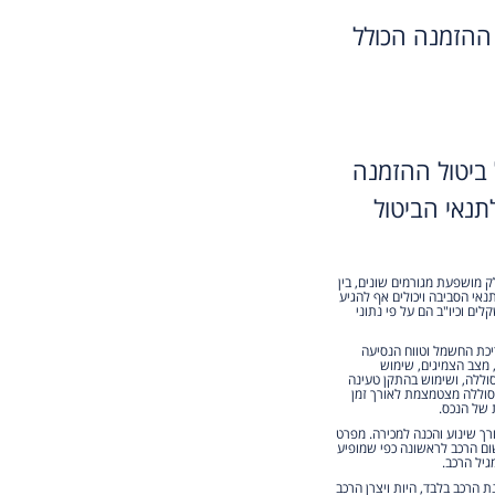
ההזמנה הכולל
ביטול ההזמנה
נאי הביטול
ק מושפעת מגורמים שונים, בין
נאי הסביבה ויכולים אף להגיע
ים וכיו"ב הם על פי נתוני
ריכת החשמל וטווח הנסיעה
, מצב הצמיגים, שימוש
וללה, ושימוש בהתקן טעינה
הסוללה מצטמצמת לאורך זמן
 של הנכס.
מוש למעט לצורך שינוע והכנה למכירה. מפרט
ום הרכב לראשונה כפי שמופיע
גיל הרכב.
הרכב בלבד, היות ויצרן הרכב