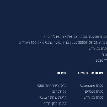
ת תובענה ייצוגית (רכבי אלפא רומיאו ג'ולייטה)
 פיאט 500 חשמליים
סמלת כמו חדש
יור
202
שרותים נוספים
שירות
סמלת Adventure
מרכזי השירות של סמלת
סמלת לעסקים
ספרות רכב
סמלת כמו חדש
קריאת שירות (Recall)
מחירון חלקי חילוף