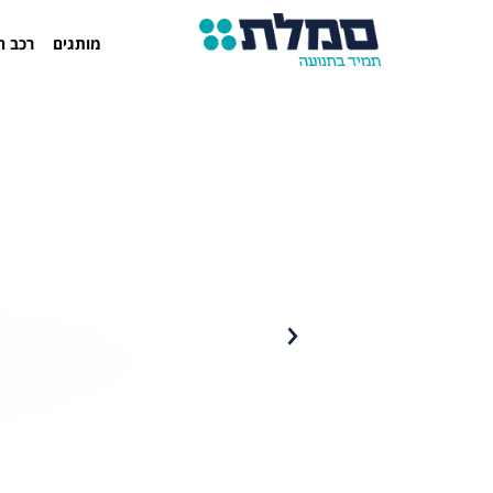
מותגים
רכב ח