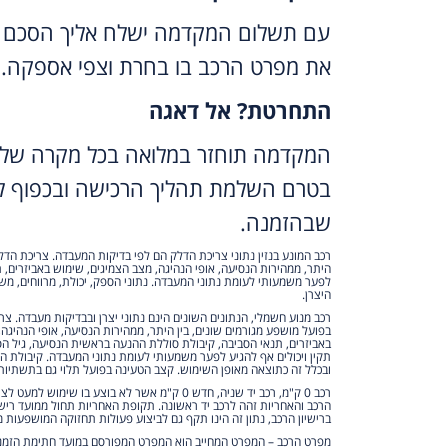
עם תשלום המקדמה ישלח אליך הסכם 
את מפרט הרכב בו בחרת וצפי אספקה.
התחרטת? אל דאגה
המקדמה תוחזר במלואה בכל מקרה של 
בטרם השלמת תהליך הרכישה ובכפוף לת
שבהזמנה.
רכב המונע בנזין נתוני צריכת הדלק הם לפי בדיקות המעבדה. צריכת הדל
היתר, ממהירות הנסיעה, אופי הנהיגה, מצב הצמיגים, שימוש באביזרים, ת
לפער משמעותי לעומת נתוני המעבדה. נתוני הספק, יכולת, מרווחים, משקל
היצרן.
רכב מנוע חשמלי, הנתונים השונים הינם נתוני יצרן ובבדיקות מעבדה. צ
בפועל מושפע מגורמים שונים, בין היתר, ממהירות הנסיעה, אופי הנהיגה
באביזרים, תנאי הסביבה, קיבולת סוללת ההנעה בראשית הנסיעה, גיל הס
תקין ויכולים אף להגיע לפער משמעותי לעומת נתוני המעבדה. קיבולת 
ובכלל זה כתוצאה מאופן השימוש. קצב הטעינה בפועל תלוי גם בתשתיות
רכב 0 ק"מ, רכב יד שניה, חדש 0 ק"מ אשר לא בוצע בו שי
הרכב והאחריות זהה לרכב יד ראשונה. תקופת האחריות תחול ממועד ריש
ברישיון הרכב, נתון זה הינו תקף גם לביצוע פעולות תחזוקה המושפעות מ
מפרט הרכב – המפרט המחייב הוא המפרט המפורסם במועד חתימת הזמנת 