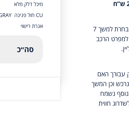
מיכל דלק מלא
CU חול פנינה DARK GRAY
אגרת רישוי
תשלום המקדמה יבטיח את הדגם אותו בחרת למשך 7
למפרט הרכב
ין.
סה״כ
ק עבורך האם
נרכש וכן המשך
נוסף נשמח
שדרוג חווית