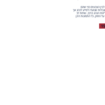
 לבין הצבעים כפי שהם
גבלות שנועדו לסייע לנהג אך
יטת הנהג ברכב, שימת לב
על החוק. כל התמונות הינן
1