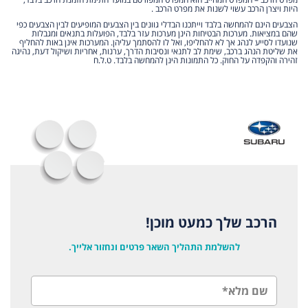
היות ויצרן הרכב עשוי לשנות את מפרט הרכב .
הצבעים הינם להמחשה בלבד וייתכנו הבדלי גוונים בין הצבעים המופיעים לבין הצבעים כפי
שהם במציאות. מערכות הבטיחות הינן מערכות עזר בלבד, הפועלות בתנאים ומגבלות
שנועדו לסייע לנהג אך לא להחליפו, ואל לו להסתמך עליהן. המערכות אינן באות להחליף
את שליטת הנהג ברכב, שימת לב לתנאי ונסיבות הדרך, ערנות, אחריות ושיקול דעת, נהיגה
זהירה והקפדה על החוק. כל התמונות הינן להמחשה בלבד. ט.ל.ח
הרכב שלך כמעט מוכן!
להשלמת התהליך השאר פרטים ונחזור אלייך.