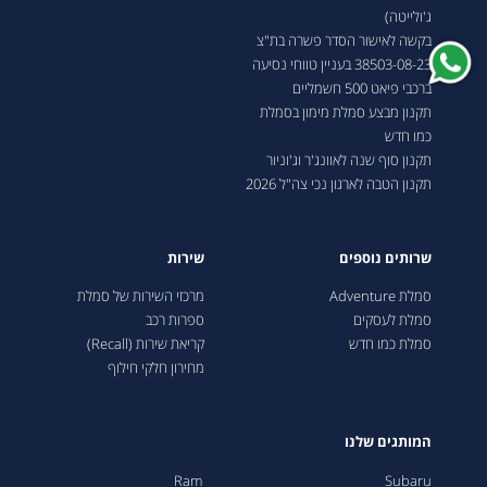
ג'ולייטה)
בקשה לאישור הסדר פשרה בת"צ
38503-08-23 בעניין טווחי נסיעה
ברכבי פיאט 500 חשמליים
תקנון מבצע סמלת מימון בסמלת
כמו חדש
תקנון סוף שנה לאוונג'ר וג'וניור
תקנון הטבה לארגון נכי צה"ל 2026
שרותים נוספים
שירות
סמלת Adventure
מרכזי השירות של סמלת
סמלת לעסקים
ספרות רכב
סמלת כמו חדש
קריאת שירות (Recall)
מחירון חלקי חילוף
המותגים שלנו
Ram
Subaru