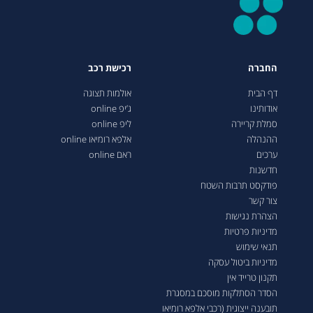
החברה
רכישת רכב
דף הבית
אולמות תצוגה
אודותינו
ג’יפ online
סמלת קריירה
ליפ online
ההנהלה
אלפא רומיאו online
ערכים
ראם online
חדשנות
פודקסט תרבות השטח
צור קשר
הצהרת נגישות
מדיניות פרטיות
תנאי שימוש
מדיניות ביטול עסקה
תקנון טרייד אין
הסדר הסתלקות מוסכם במסגרת
תובענה ייצוגית (רכבי אלפא רומיאו