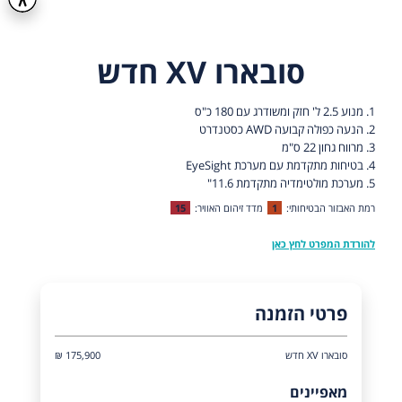
סובארו XV חדש
1. מנוע 2.5 ל' חזק ומשודרג עם 180 כ"ס
2. הנעה כפולה קבועה AWD כסטנדרט
3. מרווח גחון 22 ס"מ
4. בטיחות מתקדמת עם מערכת EyeSight
5. מערכת מולטימדיה מתקדמת 11.6"
רמת האבזור הבטיחותי:
1
מדד זיהום האוויר:
15
להורדת המפרט לחץ כאן
פרטי הזמנה
סובארו XV חדש
175,900 ₪
מאפיינים