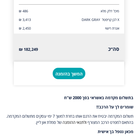
מיכל דלק מלא
₪ 486
X לבן קריסטל DARK GRAY
₪ 3,413
אגרת רישוי
₪ 2,450
סה״כ
182,249 ₪
המשך בהזמנה
בתשלום מקדמה באשראי בסך 2000 ש”ח
שומרים לך על הרכב!!
תשלום המקדמה יבטיח את הדגם אותו בחרת למשך 7 ימי עסקים מתשלום המקדמה.
בהתאם למפרט הרכב המצורף
ולתנאי ההזמנה
של סמלת און ליין.
מכאן נטפל בך אישית