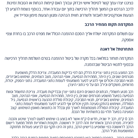
נציגנו יצרו עמך קשר לטיפול אישי ויבדוק עבורך האם קיימות הנחות או הטבות זמינות
לרכב הנרכש וכן המשך תהליך הרכישה בתוך יום עבודה אחד, בנוסף נשמח להציע לך
הצעות אטרקטיביות לאבזור ולשדרוג חווית הנהיגה ומגוון הצעות מימון וטרייד אין.
המקדמה תקוזז ממחיר הרכב
עם תשלום המקדמה ישלח אליך הסכם ההזמנה הכולל את מפרט הרכב בו בחרת וצפי
אספקה.
התחרטת? אל דאגה
המקדמה תוחזר במלואה בכל מקרה של ביטול ההזמנה בטרם השלמת תהליך הרכישה
ובכפוף לתנאי הביטול שבהזמנה.
רכב המונע בנזין נתוני צריכת הדלק הם לפי בדיקות המעבדה. צריכת הדלק מושפעת
מגורמים שונים, בין היתר, ממהירות הנסיעה, אופי הנהיגה, מצב הצמיגים, שימוש באביזרים,
תנאי הסביבה ויכולים אף להגיע לפער משמעותי לעומת נתוני המעבדה. נתוני הספק, יכולת,
מרווחים, משקלים וכיו"ב הם על פי נתוני היצרן.
רכב מנוע חשמלי, הנתונים השונים הינם נתוני יצרן ובבדיקות מעבדה. צריכת החשמל וטווח
הנסיעה בפועל מושפע מגורמים שונים, בין היתר, ממהירות הנסיעה, אופי הנהיגה, מצב
הצמיגים, שימוש באביזרים, תנאי הסביבה, קיבולת סוללת ההנעה בראשית הנסיעה, גיל
הסוללה, ושימוש בהתקן טעינה תקין ויכולים אף להגיע לפער משמעותי לעומת נתוני
המעבדה. קיבולת הסוללה מצטמצמת לאורך זמן ובכלל זה כתוצאה מאופן השימוש. קצב
הטעינה בפועל תלוי גם בתשתיות של הנכס.
רכב 0 ק"מ, רכב יד שניה, חדש 0 ק"מ אשר לא בוצע בו שימוש למעט לצורך שינוע והכנה
למכירה. מפרט הרכב והאחריות זהה לרכב יד ראשונה. תקופת האחריות תחול ממועד רישום
הרכב לראשונה כפי שמופיע ברישיון הרכב, נתון זה הינו תקף גם לביצוע פעולות תחזוקה
המושפעות מגיל הרכב.
מפרט הרכב – המפרט המחייב הוא המפרט המפורסם במועד חתימת הזמנת הרכב בלבד,