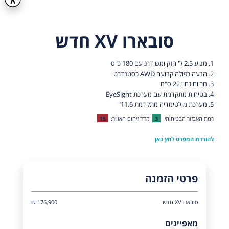
סובארו XV חדש
1. מנוע 2.5 ל' חזק ומשודרג עם 180 כ"ס
2. הנעה כפולה קבועה AWD כסטנדרט
3. מרווח גחון 22 ס"מ
4. בטיחות מתקדמת עם מערכת EyeSight
5. מערכת מולטימדיה מתקדמת 11.6"
רמת האבזור הבטיחותי:
3
מדד זיהום האוויר:
15
להורדת המפרט לחץ כאן
פרטי הזמנה
סובארו XV חדש
176,900 ₪
מאפיינים