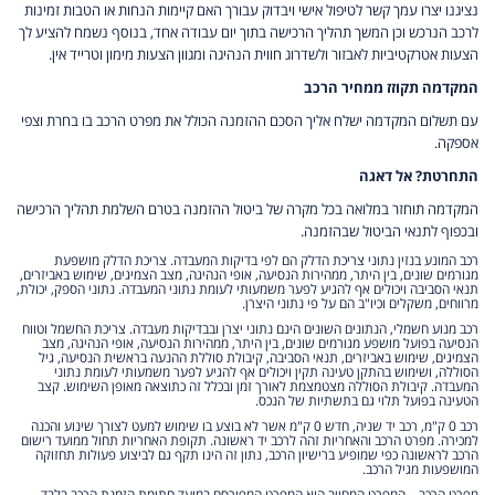
נציגנו יצרו עמך קשר לטיפול אישי ויבדוק עבורך האם קיימות הנחות או הטבות זמינות
לרכב הנרכש וכן המשך תהליך הרכישה בתוך יום עבודה אחד, בנוסף נשמח להציע לך
הצעות אטרקטיביות לאבזור ולשדרוג חווית הנהיגה ומגוון הצעות מימון וטרייד אין.
המקדמה תקוזז ממחיר הרכב
עם תשלום המקדמה ישלח אליך הסכם ההזמנה הכולל את מפרט הרכב בו בחרת וצפי
אספקה.
התחרטת? אל דאגה
המקדמה תוחזר במלואה בכל מקרה של ביטול ההזמנה בטרם השלמת תהליך הרכישה
ובכפוף לתנאי הביטול שבהזמנה.
רכב המונע בנזין נתוני צריכת הדלק הם לפי בדיקות המעבדה. צריכת הדלק מושפעת
מגורמים שונים, בין היתר, ממהירות הנסיעה, אופי הנהיגה, מצב הצמיגים, שימוש באביזרים,
תנאי הסביבה ויכולים אף להגיע לפער משמעותי לעומת נתוני המעבדה. נתוני הספק, יכולת,
מרווחים, משקלים וכיו"ב הם על פי נתוני היצרן.
רכב מנוע חשמלי, הנתונים השונים הינם נתוני יצרן ובבדיקות מעבדה. צריכת החשמל וטווח
הנסיעה בפועל מושפע מגורמים שונים, בין היתר, ממהירות הנסיעה, אופי הנהיגה, מצב
הצמיגים, שימוש באביזרים, תנאי הסביבה, קיבולת סוללת ההנעה בראשית הנסיעה, גיל
הסוללה, ושימוש בהתקן טעינה תקין ויכולים אף להגיע לפער משמעותי לעומת נתוני
המעבדה. קיבולת הסוללה מצטמצמת לאורך זמן ובכלל זה כתוצאה מאופן השימוש. קצב
הטעינה בפועל תלוי גם בתשתיות של הנכס.
רכב 0 ק"מ, רכב יד שניה, חדש 0 ק"מ אשר לא בוצע בו שימוש למעט לצורך שינוע והכנה
למכירה. מפרט הרכב והאחריות זהה לרכב יד ראשונה. תקופת האחריות תחול ממועד רישום
הרכב לראשונה כפי שמופיע ברישיון הרכב, נתון זה הינו תקף גם לביצוע פעולות תחזוקה
המושפעות מגיל הרכב.
מפרט הרכב – המפרט המחייב הוא המפרט המפורסם במועד חתימת הזמנת הרכב בלבד,