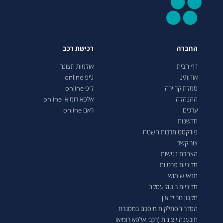
החברה
רכישת רכב
דף הבית
אולמות תצוגה
אודותינו
ג’יפ online
סמלת קריירה
ליפ online
ההנהלה
אלפא רומיאו online
ערכים
ראם online
חדשנות
פודקסט תרבות השטח
צור קשר
הצהרת נגישות
מדיניות פרטיות
תנאי שימוש
מדיניות ביטול עסקה
תקנון טרייד אין
הסדר הסתלקות מוסכם במסגרת
תובענה ייצוגית (רכבי אלפא רומיאו