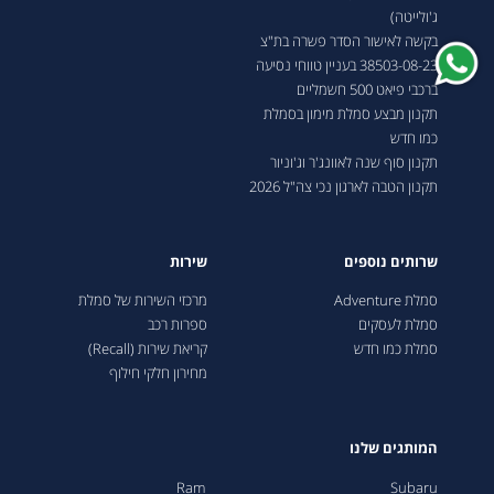
ג'ולייטה)
בקשה לאישור הסדר פשרה בת"צ
38503-08-23 בעניין טווחי נסיעה
ברכבי פיאט 500 חשמליים
תקנון מבצע סמלת מימון בסמלת
כמו חדש
תקנון סוף שנה לאוונג'ר וג'וניור
תקנון הטבה לארגון נכי צה"ל 2026
שרותים נוספים
שירות
סמלת Adventure
מרכזי השירות של סמלת
סמלת לעסקים
ספרות רכב
סמלת כמו חדש
קריאת שירות (Recall)
מחירון חלקי חילוף
המותגים שלנו
Ram
Subaru