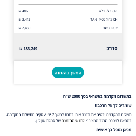
מיכל דלק מלא
₪ 486
CH כחול ספייר TAN
₪ 3,413
אגרת רישוי
₪ 2,450
סה״כ
183,249 ₪
המשך בהזמנה
בתשלום מקדמה באשראי בסך 2000 ש”ח
שומרים לך על הרכב!!
תשלום המקדמה יבטיח את הדגם אותו בחרת למשך 7 ימי עסקים מתשלום המקדמה.
בהתאם למפרט הרכב המצורף
ולתנאי ההזמנה
של סמלת און ליין.
מכאן נטפל בך אישית