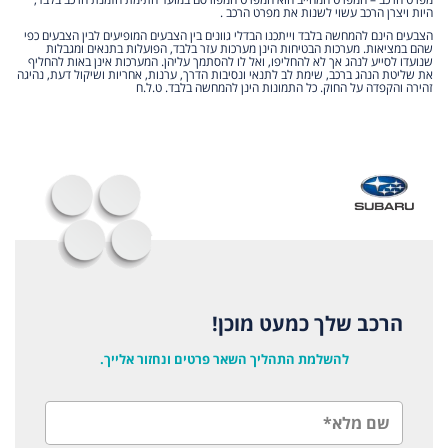
היות ויצרן הרכב עשוי לשנות את מפרט הרכב .
הצבעים הינם להמחשה בלבד וייתכנו הבדלי גוונים בין הצבעים המופיעים לבין הצבעים כפי
שהם במציאות. מערכות הבטיחות הינן מערכות עזר בלבד, הפועלות בתנאים ומגבלות
שנועדו לסייע לנהג אך לא להחליפו, ואל לו להסתמך עליהן. המערכות אינן באות להחליף
את שליטת הנהג ברכב, שימת לב לתנאי ונסיבות הדרך, ערנות, אחריות ושיקול דעת, נהיגה
זהירה והקפדה על החוק. כל התמונות הינן להמחשה בלבד. ט.ל.ח
הרכב שלך כמעט מוכן!
להשלמת התהליך השאר פרטים ונחזור אלייך.