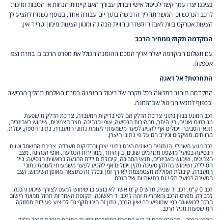
נציגנו יצרו עמך קשר לטיפול אישי ויבדוק עבורך האם קיימות הנחות או הטבות זמינות
לרכב הנרכש וכן המשך תהליך הרכישה בתוך יום עבודה אחד, בנוסף נשמח להציע לך
הצעות אטרקטיביות לאבזור ולשדרוג חווית הנהיגה ומגוון הצעות מימון וטרייד אין.
המקדמה תקוזז ממחיר הרכב
עם תשלום המקדמה ישלח אליך הסכם ההזמנה הכולל את מפרט הרכב בו בחרת וצפי
אספקה.
התחרטת? אל דאגה
המקדמה תוחזר במלואה בכל מקרה של ביטול ההזמנה בטרם השלמת תהליך הרכישה
ובכפוף לתנאי הביטול שבהזמנה.
רכב המונע בנזין נתוני צריכת הדלק הם לפי בדיקות המעבדה. צריכת הדלק מושפעת
מגורמים שונים, בין היתר, ממהירות הנסיעה, אופי הנהיגה, מצב הצמיגים, שימוש באביזרים,
תנאי הסביבה ויכולים אף להגיע לפער משמעותי לעומת נתוני המעבדה. נתוני הספק, יכולת,
מרווחים, משקלים וכיו"ב הם על פי נתוני היצרן.
רכב מנוע חשמלי, הנתונים השונים הינם נתוני יצרן ובבדיקות מעבדה. צריכת החשמל וטווח
הנסיעה בפועל מושפע מגורמים שונים, בין היתר, ממהירות הנסיעה, אופי הנהיגה, מצב
הצמיגים, שימוש באביזרים, תנאי הסביבה, קיבולת סוללת ההנעה בראשית הנסיעה, גיל
הסוללה, ושימוש בהתקן טעינה תקין ויכולים אף להגיע לפער משמעותי לעומת נתוני
המעבדה. קיבולת הסוללה מצטמצמת לאורך זמן ובכלל זה כתוצאה מאופן השימוש. קצב
הטעינה בפועל תלוי גם בתשתיות של הנכס.
רכב 0 ק"מ, רכב יד שניה, חדש 0 ק"מ אשר לא בוצע בו שימוש למעט לצורך שינוע והכנה
למכירה. מפרט הרכב והאחריות זהה לרכב יד ראשונה. תקופת האחריות תחול ממועד רישום
הרכב לראשונה כפי שמופיע ברישיון הרכב, נתון זה הינו תקף גם לביצוע פעולות תחזוקה
המושפעות מגיל הרכב.
מפרט הרכב – המפרט המחייב הוא המפרט המפורסם במועד חתימת הזמנת הרכב בלבד,