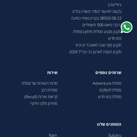
ג'ולייטה)
בקשה לאישור הסדר פשרה בת"צ
38503-08-23 בעניין טווחי נסיעה
ברכבי פיאט 500 חשמליים
תקנון מבצע סמלת מימון בסמלת
כמו חדש
תקנון סוף שנה לאוונג'ר וג'וניור
תקנון הטבה לארגון נכי צה"ל 2026
שרותים נוספים
שירות
סמלת Adventure
מרכזי השירות של סמלת
סמלת לעסקים
ספרות רכב
סמלת כמו חדש
קריאת שירות (Recall)
מחירון חלקי חילוף
המותגים שלנו
Ram
Subaru