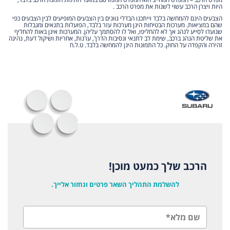
היות ויצרן הרכב עשוי לשנות את מפרט הרכב .
הצבעים הינם להמחשה בלבד וייתכנו הבדלי גוונים בין הצבעים המופיעים לבין הצבעים כפי
שהם במציאות. מערכות הבטיחות הינן מערכות עזר בלבד, הפועלות בתנאים ומגבלות
שנועדו לסייע לנהג אך לא להחליפו, ואל לו להסתמך עליהן. המערכות אינן באות להחליף
את שליטת הנהג ברכב, שימת לב לתנאי ונסיבות הדרך, ערנות, אחריות ושיקול דעת, נהיגה
זהירה והקפדה על החוק. כל התמונות הינן להמחשה בלבד. ט.ל.ח
הרכב שלך כמעט מוכן!
להשלמת התהליך השאר פרטים ונחזור אלייך.