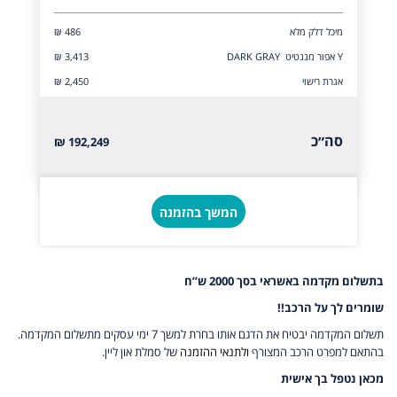
מיכל דלק מלא
₪ 486
Y אפור מגנטיט DARK GRAY
₪ 3,413
אגרת רישוי
₪ 2,450
סה״כ
192,249 ₪
המשך בהזמנה
בתשלום מקדמה באשראי בסך 2000 ש”ח
שומרים לך על הרכב!!
תשלום המקדמה יבטיח את הדגם אותו בחרת למשך 7 ימי עסקים מתשלום המקדמה.
בהתאם למפרט הרכב המצורף
ולתנאי ההזמנה
של סמלת און ליין.
מכאן נטפל בך אישית