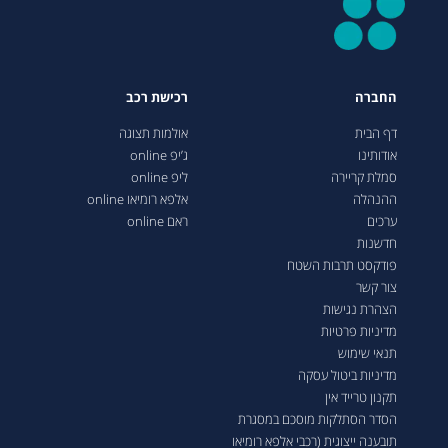
החברה
רכישת רכב
דף הבית
אולמות תצוגה
אודותינו
ג’יפ online
סמלת קריירה
ליפ online
ההנהלה
אלפא רומיאו online
ערכים
ראם online
חדשנות
פודקסט תרבות השטח
צור קשר
הצהרת נגישות
מדיניות פרטיות
תנאי שימוש
מדיניות ביטול עסקה
תקנון טרייד אין
הסדר הסתלקות מוסכם במסגרת
תובענה ייצוגית (רכבי אלפא רומיאו