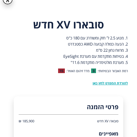
סובארו XV חדש
1. מנוע 2.5 ל' חזק ומשודרג עם 180 כ"ס
2. הנעה כפולה קבועה AWD כסטנדרט
3. מרווח גחון 22 ס"מ
4. בטיחות מתקדמת עם מערכת EyeSight
5. מערכת מולטימדיה מתקדמת 11.6"
רמת האבזור הבטיחותי:
3
מדד זיהום האוויר:
15
להורדת המפרט לחץ כאן
פרטי הזמנה
סובארו XV חדש
185,900 ₪
מאפיינים