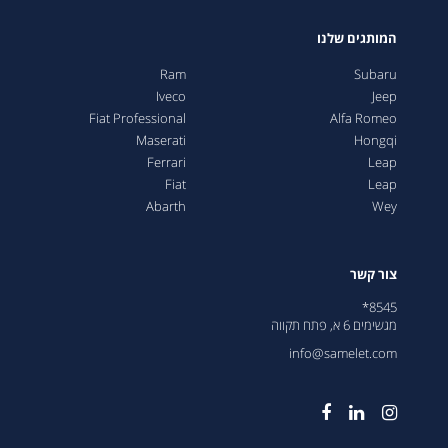
מפרט 2025 - LEAP - C10
המותגים שלנו
מפרט 2025 - אבארט - משולב
Ram
Subaru
Iveco
Jeep
מפרט 2025 – סובארו סולטרה
Fiat Professional
Alfa Romeo
Maserati
Hongqi
מפרט 2025 - פיאט פרו דובלו מקסי
Ferrari
Leap
Fiat
Leap
מפרט 2026- ג'יפ רנגלר
Abarth
Wey
מפרט 2025 - FIAT 500E
מפרט 2026 – ג'יפ אוונג'ר
צור קשר
8545*
מפרט 2025 - פיאט פרו דובלו קומבי קצר 5
מגשימים 6 א, פתח תקווה
מפרט 2025 טאבלט - פיאט פרו סקודו
info@samelet.com
מפרט 2025 - wey - coffee02
מפרט 2025 - סובארו קרוסטרק