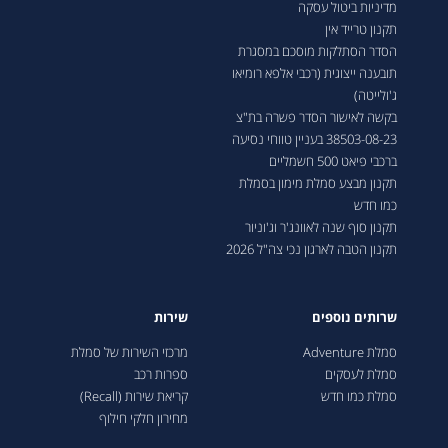
מדיניות ביטול עסקה
תקנון טרייד אין
מפרט 2026 – LEAP – C10 PHEV
הסדר הסתלקות מוסכם במסגרת
תובענה ייצוגית (רכבי אלפא רומיאו
מפרט טאבלט 2025- ג'יפ גלדיאטור
ג'ולייטה)
בקשה לאישור הסדר פשרה בת"צ
מפרט 2025 - איווקו daily
38503-08-23 בעניין טווחי נסיעה
מפרט טאבלט 2025 - ראם night edition -- old
ברכבי פיאט 500 חשמליים
תקנון מבצע סמלת מימון בסמלת
מפרט 2025 – פיאט פרו - דוקאטו
כמו חדש
תקנון סוף שנה לאוונג'ר וג'וניור
בחר מפרט 2026 – פיאט פרו דובלו קומבי קצר 5
תקנון הטבה לארגון נכי צה"ל 2026
מפרט 2026 - הונגצ'י EHS7
שרותים נוספים
שירות
מפרט 2026 - הונגצ'י EH7
סמלת Adventure
מרכזי השירות של סמלת
מפרט 2025 - ראם LIMITED LONGHORN old
סמלת לעסקים
ספרות רכב
סמלת כמו חדש
קריאת שירות (Recall)
מפרט 2026 - אלפא רומיאו - ג'וניור
מחירון חלקי חילוף
מפרט 2026 - LEAP - T03